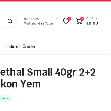
0 Ürünleri
Hesabım
0
0
₺
0,00
Merhaba, Giriş Yapın
İndirimli Ürünler
Lethal Small 40gr 2+2
likon Yem
stokta