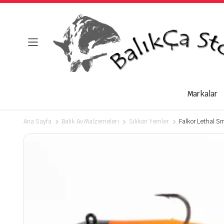
Markalar
Ana Sayfa
Balık Av Malzemeleri
Silikon Yemler
Falkor Lethal S