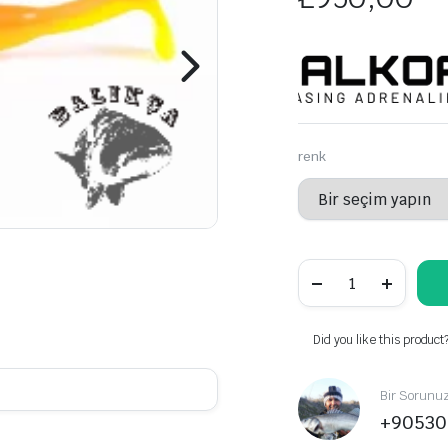
renk
Falkor
Lethal
Small
40gr
2+2
Did you like this product
Spin
Silikon
Yem
Bir Sorunu
miktarı
+90530