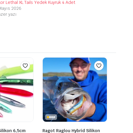
kor Lethal XL Tails Yedek Kuyruk 4 Adet
Mayıs 2026
zer yazı
ilikon 6,5cm
Ragot Raglou Hybrid Silikon