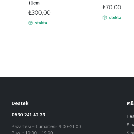
10cm
₺
70,00
₺
300,00
stokta
stokta
Destek
Müş
0530 241 42 33
He
Sip
Pazartesi – Cumartesi: 9:00-21:00
Pazar: 10:00 – 19:00
Sip