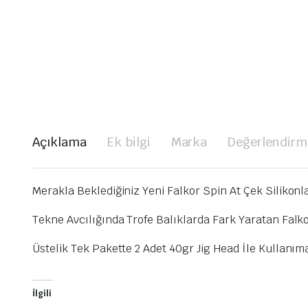
Açıklama
Ek bilgi
Marka
Değerlendirme
Merakla Beklediğiniz Yeni Falkor Spin At Çek Silikonla
Tekne Avcılığında Trofe Balıklarda Fark Yaratan Falkor
Üstelik Tek Pakette 2 Adet 40gr Jig Head İle Kullanıma
İlgili