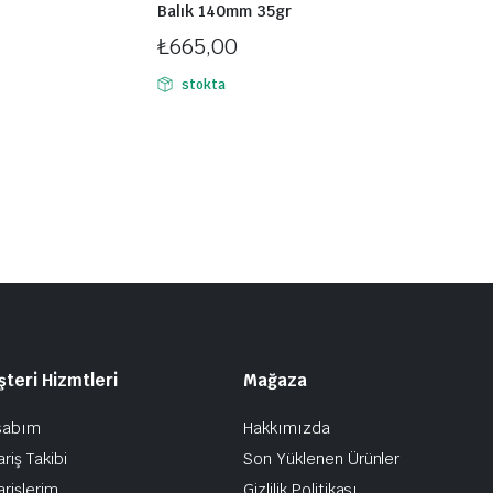
Balık 140mm 35gr
₺
665,00
stokta
teri Hizmtleri
Mağaza
sabım
Hakkımızda
ariş Takibi
Son Yüklenen Ürünler
arişlerim
Gizlilik Politikası