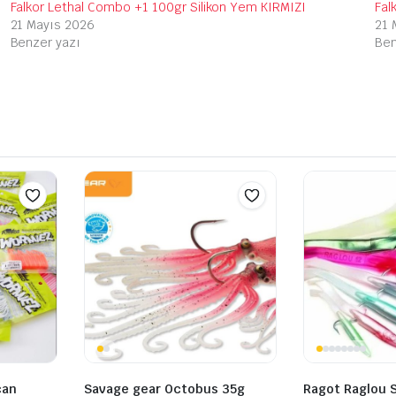
Falkor Lethal Combo +1 100gr Silikon Yem KIRMIZI
Fal
21 Mayıs 2026
21 
Benzer yazı
Ben
can
Savage gear Octobus 35g
Ragot Raglou S