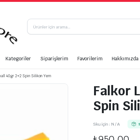
Kategoriler
Siparişlerim
Favorilerim
Hakkımızda
mall 40gr 2+2 Spin Silikon Yem
Falkor 
Spin Si
Sku için :
N / A
₺
950,00