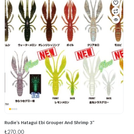
varyasyonu
var.
var.
Seçe
Seçenekler
ürü
ürün
sayf
sayfasından
seçil
seçilebilir
Rudie’s Hatagui Ebi Grouper And Shrimp 3’’
₺
270,00