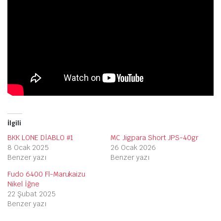
İlgili
BKK LONE DİABLO #1
MC Jigpara Short JPS-40gr
8 Ocak 2025
26 Ocak 2026
Benzer yazı
Benzer yazı
Fudo 6400 Fl-Marukaizu
Nikel İğne
22 Şubat 2025
Benzer yazı