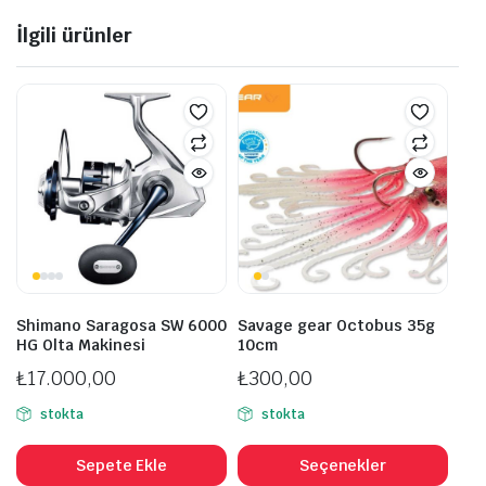
İlgili ürünler
Shimano Saragosa SW 6000
Savage gear Octobus 35g
HG Olta Makinesi
10cm
₺
17.000,00
₺
300,00
stokta
stokta
Bu
ürü
Sepete Ekle
Seçenekler