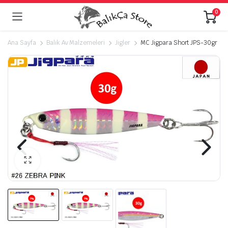
0
Ana Sayfa
Balık Av Malzemeleri
Jigler
MC Jigpara Short JPS-30gr