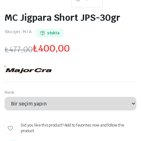
MC Jigpara Short JPS-30gr
Sku için :
N / A
stokta
₺
400,00
₺
477,00
Orijinal
Şu
fiyat:
andaki
₺477,00.
fiyat:
Renk
₺400,00.
Did you like this product? Add to favorites now and follow the
product.