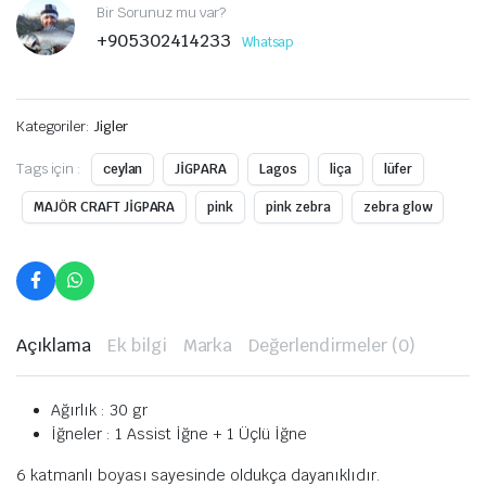
Bir Sorunuz mu var?
+905302414233
Whatsap
Kategoriler:
Jigler
Tags için :
ceylan
JİGPARA
Lagos
liça
lüfer
MAJÖR CRAFT JİGPARA
pink
pink zebra
zebra glow
Açıklama
Ek bilgi
Marka
Değerlendirmeler (0)
Ağırlık : 30 gr
İğneler : 1 Assist İğne + 1 Üçlü İğne
6 katmanlı boyası sayesinde oldukça dayanıklıdır.