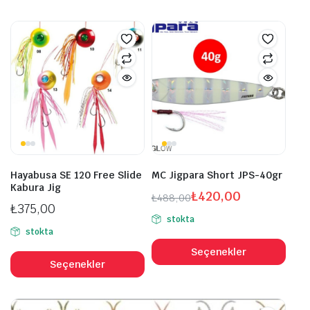
bird
fazl
vary
var.
Seçe
ürü
sayf
seçil
Hayabusa SE 120 Free Slide
MC Jigpara Short JPS-40gr
Kabura Jig
₺
420,00
₺
488,00
₺
375,00
Orijinal
Şu
stokta
fiyat:
andaki
stokta
Bu
₺488,00.
fiyat:
Bu
ürü
Seçenekler
₺420,00.
ürünün
Seçenekler
bird
birden
fazl
fazla
vary