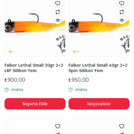
v
va
S
ü
s
se
Falkor Lethal Small 20gr 2+2
Falkor Lethal Small 40gr 2+2
LRF Silikon Yem
Spin Silikon Yem
₺
900,00
₺
950,00
stokta
stokta
B
ü
Sepete Ekle
Seçenekler
b
fa
v
va