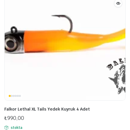
ürün
ü
sayfasından
s
seçilebilir
se
Falkor Lethal XL Tails Yedek Kuyruk 4 Adet
₺
990,00
stokta