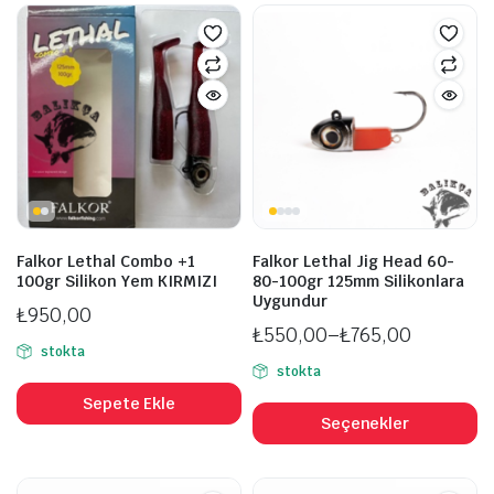
şük
ksek
Falkor Lethal Combo +1
Falkor Lethal Jig Head 60-
at
at
100gr Silikon Yem KIRMIZI
80-100gr 125mm Silikonlara
Uygundur
₺
950,00
₺
550,00
–
₺
765,00
stokta
Fiyat
stokta
aralığı:
B
Sepete Ekle
₺550,00
ü
Seçenekler
-
b
₺765,00
fa