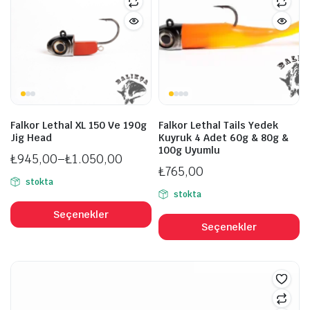
S
ü
s
se
Falkor Lethal XL 150 Ve 190g
Falkor Lethal Tails Yedek
Jig Head
Kuyruk 4 Adet 60g & 80g &
100g Uyumlu
₺
945,00
–
₺
1.050,00
₺
765,00
Fiyat
stokta
aralığı:
stokta
Bu
₺945,00
B
ürünün
Seçenekler
-
ü
Seçenekler
birden
₺1.050,00
b
fazla
fa
varyasyonu
v
var.
va
Seçenekler
S