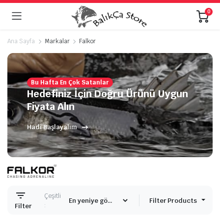
0
Ana Sayfa
Markalar
Falkor
Bu Hafta En Çok Satanlar
Hedefiniz İçin Doğru Ürünü Uygun
Fiyata Alın
Hadi Başlayalım
Çeşitli
Filter Products
:
Filter