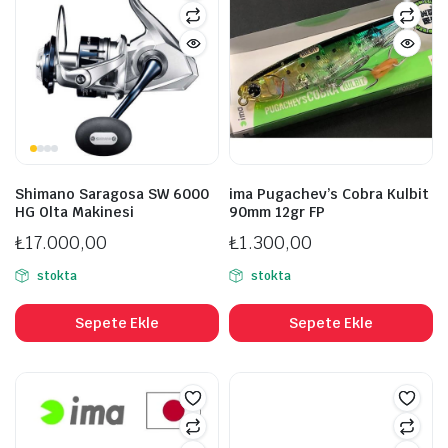
Shimano Saragosa SW 6000
ima Pugachev’s Cobra Kulbit
HG Olta Makinesi
90mm 12gr FP
şük
ksek
at
at
₺
17.000,00
₺
1.300,00
stokta
stokta
Sepete Ekle
Sepete Ekle