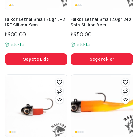
Falkor Lethal Small 20gr 2+2
Falkor Lethal Small 40gr 2+2
LRF Silikon Yem
Spin Silikon Yem
₺
900,00
₺
950,00
stokta
stokta
B
ü
Sepete Ekle
Seçenekler
b
fa
v
va
S
ü
s
se