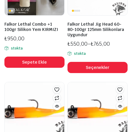
Falkor Lethal Combo +1
Falkor Lethal Jig Head 60-
100gr Silikon Yem KIRMIZI
80-100gr 125mm Silikonlara
Uygundur
₺
950,00
₺
550,00
–
₺
765,00
stokta
Fiyat
stokta
aralığı:
B
Sepete Ekle
₺550,00
ü
Seçenekler
-
b
₺765,00
fa
v
va
S
ü
s
se