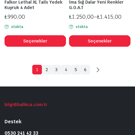
Falkor Lethal XL Tails Yedek
İma Sığ Dalar Yeni Renkler
Kuyruk 4 Adet
G.O.A.T
₺
990,00
₺
1.250,00
–
₺
1.415,00
Fiyat
stokta
stokta
aralığı:
Bu
B
₺1.250,00
ürünün
ü
Seçenekler
Seçenekler
-
birden
b
₺1.415,00
fazla
fa
varyasyonu
v
var.
va
1
2
3
4
5
6
Seçenekler
S
ürün
ü
sayfasından
s
seçilebilir
se
bilgi@balikca.com.tr
Destek
0530 241 42 33