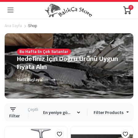
0
Ana Sayfa
Shop
Bu Hafta En Çok Satanlar
Hedefiniz İçin Doğru Ürünü Uygun
Fiyata Alın
Hadi Başlayalım
Çeşitli
Filter Products
:
Filter