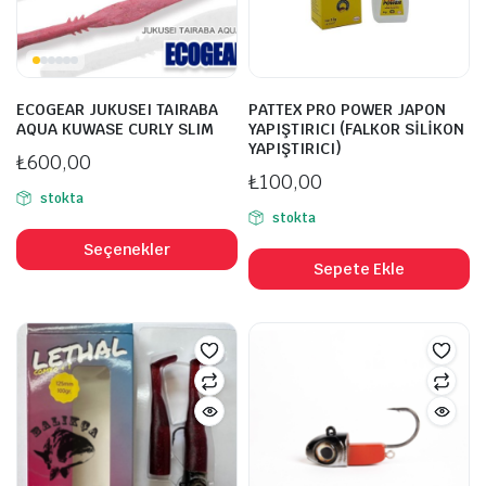
ECOGEAR JUKUSEI TAIRABA
PATTEX PRO POWER JAPON
AQUA KUWASE CURLY SLIM
YAPIŞTIRICI (FALKOR SİLİKON
YAPIŞTIRICI)
₺
600,00
₺
100,00
stokta
stokta
Bu
ürünün
Seçenekler
Sepete Ekle
birden
fazla
varyasyonu
var.
Seçenekler
ürün
sayfasından
seçilebilir