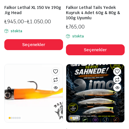
Falkor Lethal XL 150 Ve 190g
Falkor Lethal Tails Yedek
Jig Head
Kuyruk 4 Adet 60g & 80g &
100g Uyumlu
₺
945,00
–
₺
1.050,00
₺
765,00
Fiyat
stokta
aralığı:
stokta
Bu
₺945,00
B
ürünün
Seçenekler
-
ü
Seçenekler
birden
₺1.050,00
b
fazla
fa
varyasyonu
v
var.
va
Seçenekler
S
ürün
ü
sayfasından
s
seçilebilir
se