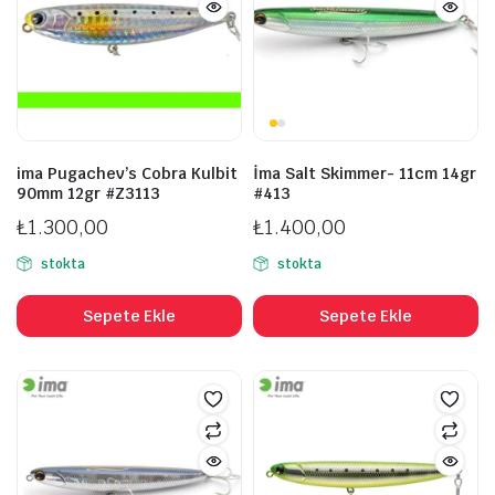
ima Pugachev’s Cobra Kulbit
İma Salt Skimmer- 11cm 14gr
90mm 12gr #Z3113
#413
₺
1.300,00
₺
1.400,00
stokta
stokta
Sepete Ekle
Sepete Ekle