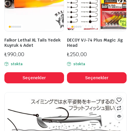
sayfasından
s
seçilebilir
se
Falkor Lethal XL Tails Yedek
DECOY VJ-74 Plus Magic Jig
Kuyruk 4 Adet
Head
₺
990,00
₺
250,00
stokta
stokta
Bu
B
ürünün
ü
Seçenekler
Seçenekler
birden
b
fazla
fa
varyasyonu
v
var.
va
Seçenekler
S
ürün
ü
sayfasından
s