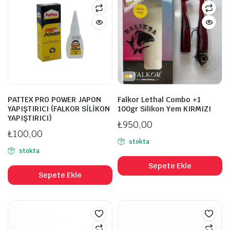
PATTEX PRO POWER JAPON
Falkor Lethal Combo +1
YAPIŞTIRICI (FALKOR SİLİKON
100gr Silikon Yem KIRMIZI
şük
ksek
YAPIŞTIRICI)
at
at
₺
950,00
₺
100,00
stokta
stokta
Sepete Ekle
Sepete Ekle