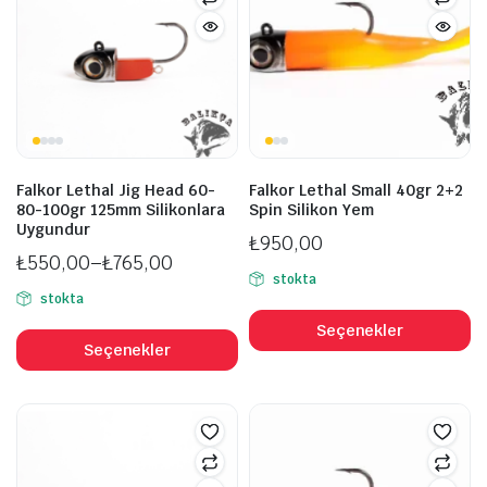
Falkor Lethal Jig Head 60-
Falkor Lethal Small 40gr 2+2
80-100gr 125mm Silikonlara
Spin Silikon Yem
Uygundur
₺
950,00
₺
550,00
–
₺
765,00
stokta
Fiyat
stokta
B
aralığı:
Bu
ü
Seçenekler
₺550,00
ürünün
Seçenekler
b
-
birden
fa
₺765,00
fazla
v
varyasyonu
va
var.
S
Seçenekler
ü