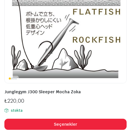
seçilebilir
se
Junglegym J300 Sleeper Mocha Zoka
₺
220,00
stokta
B
ü
Seçenekler