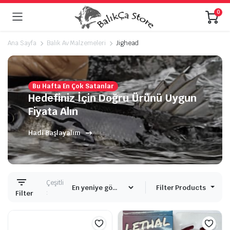
0
Ana Sayfa
Balık Av Malzemeleri
Jighead
Bu Hafta En Çok Satanlar
Hedefiniz İçin Doğru Ürünü Uygun
Fiyata Alın
Hadi Başlayalım
Çeşitli
Filter Products
:
Filter