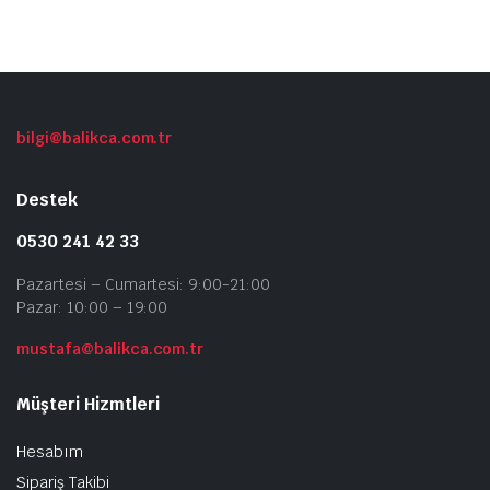
b
fa
v
va
S
ü
bilgi@balikca.com.tr
s
se
Destek
0530 241 42 33
Pazartesi – Cumartesi: 9:00-21:00
Pazar: 10:00 – 19:00
mustafa@balikca.com.tr
Müşteri Hizmtleri
Hesabım
Sipariş Takibi