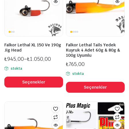
ürün
s
sayfasından
se
seçilebilir
Falkor Lethal XL 150 Ve 190g
Falkor Lethal Tails Yedek
Jig Head
Kuyruk 4 Adet 60g & 80g &
100g Uyumlu
₺
945,00
–
₺
1.050,00
₺
765,00
Fiyat
stokta
aralığı:
stokta
Bu
₺945,00
B
ürünün
Seçenekler
-
ü
Seçenekler
birden
₺1.050,00
b
fazla
fa
varyasyonu
v
var.
va
Seçenekler
S
ürün
ü