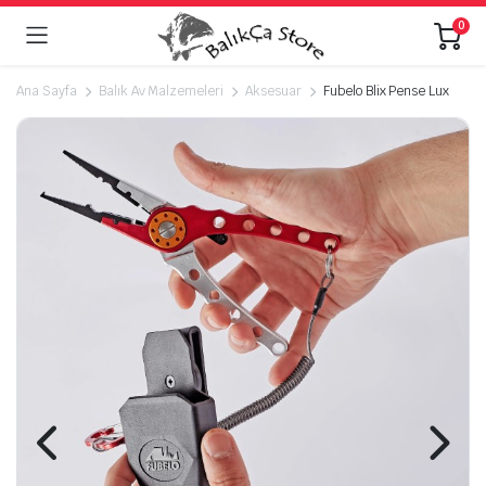
0
Ana Sayfa
Balık Av Malzemeleri
Aksesuar
Fubelo Blix Pense Lux