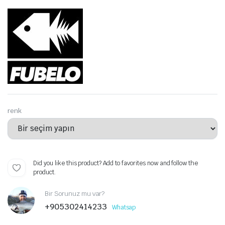
renk
Did you like this product? Add to favorites now and follow the
product.
Bir Sorunuz mu var?
+905302414233
Whatsap