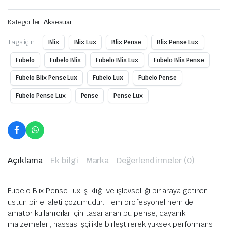
Kategoriler:
Aksesuar
Tags için :
Blix
Blix Lux
Blix Pense
Blix Pense Lux
Fubelo
Fubelo Blix
Fubelo Blix Lux
Fubelo Blix Pense
Fubelo Blix Pense Lux
Fubelo Lux
Fubelo Pense
Fubelo Pense Lux
Pense
Pense Lux
Açıklama
Ek bilgi
Marka
Değerlendirmeler (0)
Fubelo Blix Pense Lux, şıklığı ve işlevselliği bir araya getiren
üstün bir el aleti çözümüdür. Hem profesyonel hem de
amatör kullanıcılar için tasarlanan bu pense, dayanıklı
malzemeleri, hassas işçilikle birleştirerek yüksek performans