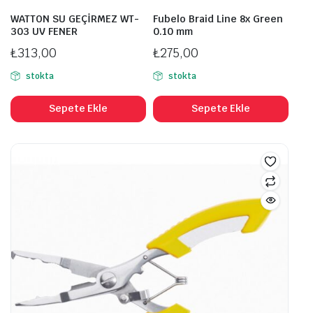
WATTON SU GEÇİRMEZ WT-
Fubelo Braid Line 8x Green
303 UV FENER
0.10 mm
₺
313,00
₺
275,00
stokta
stokta
Sepete Ekle
Sepete Ekle