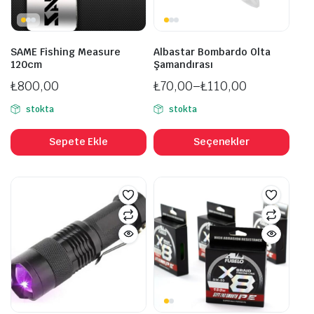
SAME Fishing Measure
Albastar Bombardo Olta
120cm
Şamandırası
₺
800,00
₺
70,00
–
₺
110,00
Fiyat
stokta
stokta
aralığı:
Bu
₺70,00
ürü
Sepete Ekle
Seçenekler
-
bird
₺110,00
fazl
vary
var.
Seçe
ürü
sayf
seçil