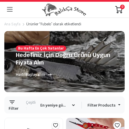
0
Ana Sayfa
Ürünler “Fubelo” olarak etiketlendi
Bu Hafta En Çok Satanlar
Hedefiniz İçin Doğru Ürünü Uygun
Fiyata Alın
Hadi Başlayalım
Çeşitli
Filter Products
:
Filter