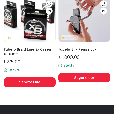
Fubelo Braid Line 8x Green
Fubelo Blix Pense Lux
0.10 mm
şük
ksek
₺
1.000,00
at
at
₺
275,00
stokta
stokta
B
ü
Seçenekler
Sepete Ekle
b
fa
v
va
S