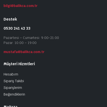
ü
s
bilgi@balikca.com.tr
se
Destek
0530 241 42 33
Pazartesi – Cumartesi: 9:00-21:00
Pazar: 10:00 – 19:00
mustafa@balikca.com.tr
Müşteri Hizmtleri
Hesabım
Sipariş Takibi
Siparişlerim
Beğendiklerin
Mağaza