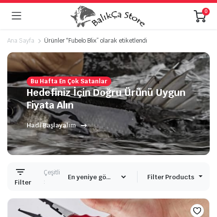
0
Ana Sayfa
Ürünler “Fubelo Blix” olarak etiketlendi
Bu Hafta En Çok Satanlar
Hedefiniz İçin Doğru Ürünü Uygun
Fiyata Alın
Hadi Başlayalım
Çeşitli
Filter Products
:
Filter