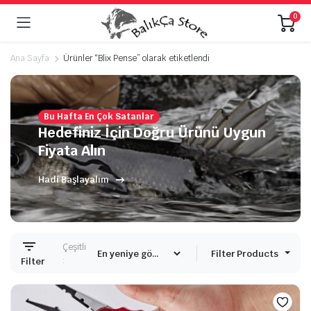
0
Ana Sayfa
Ürünler “Blix Pense” olarak etiketlendi
Bu Hafta En Çok Satanlar
Hedefiniz İçin Doğru Ürünü Uygun
Fiyata Alın
Hadi Başlayalım
Çeşitli
Filter Products
:
Filter