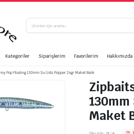
Kategoriler
Siparişlerim
Favorilerim
Hakkımızda
inny Pop Floating 130mm Su Üstü Popper 24gr Maket Balık
Zipbait
130mm 
Maket B
Sku için :
N / A