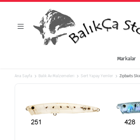
Markalar
Ana Sayfa
Balık Av Malzemeleri
Sert Yapay Yemler
Zipbaits Sk