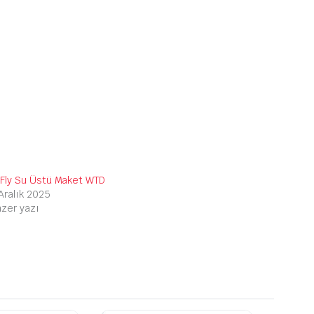
eFly Su Üstü Maket WTD
Aralık 2025
zer yazı