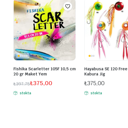
Fishika Scarletter 105F 10,5 cm
Hayabusa SE 120 Free
20 gr Maket Yem
Kabura Jig
₺
375,00
₺
375,00
₺
397,75
Orijinal
Şu
stokta
stokta
fiyat:
andaki
₺397,75.
fiyat:
₺375,00.