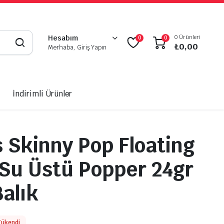
0 Ürünleri
Hesabım
0
0
₺
0,00
Merhaba, Giriş Yapın
İndirimli Ürünler
s Skinny Pop Floating
Su Üstü Popper 24gr
alık
Tükendi