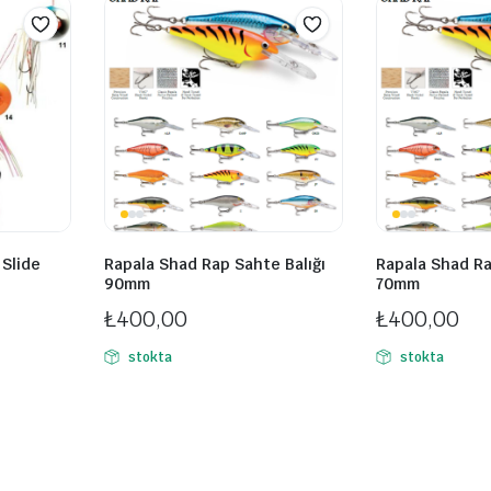
 Slide
Rapala Shad Rap Sahte Balığı
Rapala Shad Ra
90mm
70mm
₺
400,00
₺
400,00
stokta
stokta