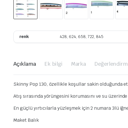
renk
428, 624, 658, 722, 845
Açıklama
Ek bilgi
Marka
Değerlendirme
Skinny Pop 130, özellikle koşullar sakin olduğunda et
Atış sırasında yörüngesini korumasını ve su üzerind
En güçlü yırtıcılarla yüzleşmek için 2 numara 3lü iğnel
Maket Balık