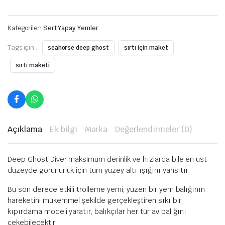
Kategoriler:
Sert Yapay Yemler
Tags için :
seahorse deep ghost
sırtı için maket
sırtı maketi
Açıklama
Ek bilgi
Marka
Değerlendirmeler (0)
Deep Ghost Diver maksimum derinlik ve hızlarda bile en üst
düzeyde görünürlük için tüm yüzey altı ışığını yansıtır.
Bu son derece etkili trolleme yemi, yüzen bir yem balığının
hareketini mükemmel şekilde gerçekleştiren sıkı bir
kıpırdama modeli yaratır, balıkçılar her tür av balığını
çekebilecektir.