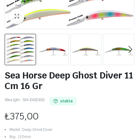
Sea Horse Deep Ghost Diver 11
Cm 16 Gr
Sku için :
SH-DGD110
stokta
₺
375,00
Model :Deep Ghost Diver
Boy :110mm