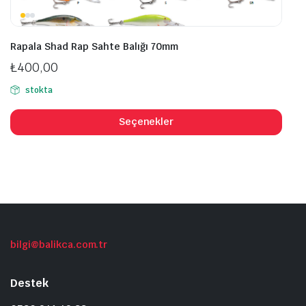
Rapala Shad Rap Sahte Balığı 70mm
₺
400,00
stokta
Bu
ürü
Seçenekler
bird
fazl
vary
var.
Seçe
ürü
sayf
bilgi@balikca.com.tr
seçil
Destek