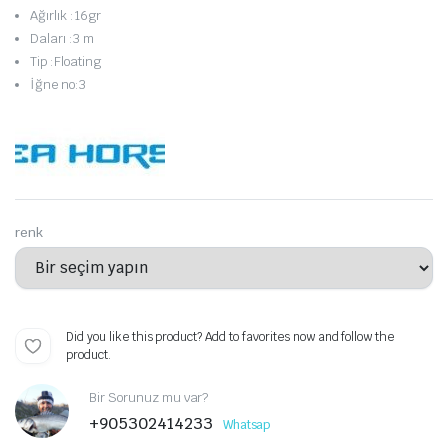
Ağırlık :16gr
Daları :3 m
Tip :Floating
İğne no:3
renk
Did you like this product? Add to favorites now and follow the
product.
Bir Sorunuz mu var?
+905302414233
Whatsap