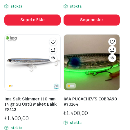
stokta
stokta
Bu
ürü
Sepete Ekle
Seçenekler
bird
fazl
vary
var.
Seçe
ürü
sayf
seçil
İma Salt Skimmer 110 mm
İMA PUGACHEV’S COBRA90
14 gr Su Üstü Maket Balık
#Y0164
#X412
₺
1.400,00
₺
1.400,00
stokta
stokta