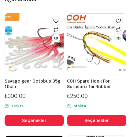
Savage gear Octobus 35g
COH Spare Hook For
10cm
Surusuru Tai Rubber
₺
300,00
₺
250,00
stokta
stokta
Bu
Bu
ürünün
ürü
Seçenekler
Seçenekler
birden
bird
fazla
fazl