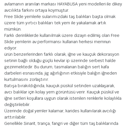
avlamanın aranılan markası HAYABUSA yeni modelleri ile dikey
avcılıkta farkını ortaya koymuştur.
Free Slide yemlerle sularımızdaki taş balıkları başta olmak
üzere tüm yırtıcı balıkları tek yem ile yakalamak artık
mümkün.
Farklı derinliklerde kullanılmak üzere dizayn edilmiş olan Free
Slide yemlerin av performansı kullanan herkesi memnun
ediyor.
ürün benzerlerinden farklı olarak, iğne ve kauçuk dekorasyon
setinin bağlı olduğu güçlü kevlar ip üzerinde serbest halde
gezinmektedir. Bu durum, tasmalanan balığın sert kafa
darbeleri esnasında, jig ağırlığının etkisiyle balığın iğneden
kurtulmasını zorlaştırır.
Batışa bırakıldığında, kauçuk püskül setinden uzaklaşarak,
avcı balıklar için kolay yem görüntüsü verir. Kauçuk püskül ve
iğne setleri koşullara uygun olarak istenilen renklerle kolaylıkla
değiştirilebilir.
Üzerinde doğal yemler kalamar, karides kullanılarak avcılığı
arttırılabilir.
Genellikle Sinarit, trança, fangri ve diğer tüm taş balıklarında