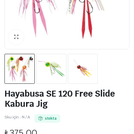
Hayabusa SE 120 Free Slide
Kabura Jig
Sku için :
N / A
stokta
₺
375,00