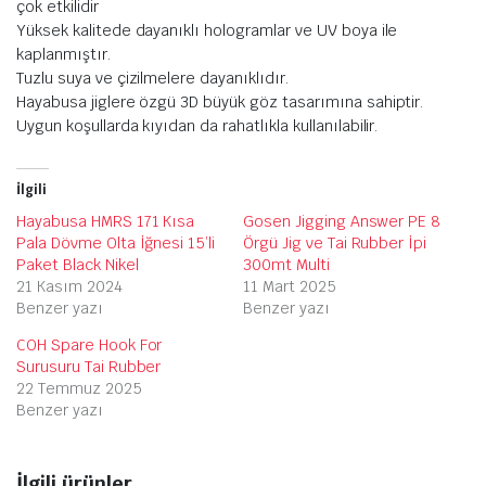
çok etkilidir
Yüksek kalitede dayanıklı hologramlar ve UV boya ile
kaplanmıştır.
Tuzlu suya ve çizilmelere dayanıklıdır.
Hayabusa jiglere özgü 3D büyük göz tasarımına sahiptir.
Uygun koşullarda kıyıdan da rahatlıkla kullanılabilir.
İlgili
Hayabusa HMRS 171 Kısa
Gosen Jigging Answer PE 8
Pala Dövme Olta İğnesi 15’li
Örgü Jig ve Tai Rubber İpi
Paket Black Nikel
300mt Multi
21 Kasım 2024
11 Mart 2025
Benzer yazı
Benzer yazı
COH Spare Hook For
Surusuru Tai Rubber
22 Temmuz 2025
Benzer yazı
İlgili ürünler