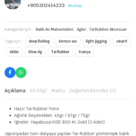
+905302414233
Whatsap
Kategoriler için :
Balık Av Malzemeleri
,
Jigler
,
Tai Rubber Aksesuar
Tags için :
deep fishing
kırmızı avı
light jigging
sinarit
slider
Slow Jig
Tai Rubber
trança
Açıklama
Ek bilgi
Marka
Değerlendirmeler (0)
Hazır Tai Rubber Yemi
Ağırlık Seçenekleri: 45gr / 67gr / 75gr
İğneler: Hayabusa HISE 850 #1 Gold (2 Adet)
Japonyadan tüm dünyaya yayılan Tai-Rubber yöntemiyle balık