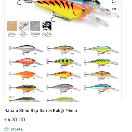
Seçe
Seçenekler
ürü
ürün
sayf
sayfasından
seçil
seçilebilir
Rapala Shad Rap Sahte Balığı 70mm
₺
400,00
stokta