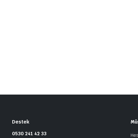
Destek
Müş
0530 241 42 33
He