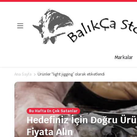
Markalar
Ana Sayfa
Ürünler “light jigging” olarak etiketlendi
Bu Hafta En Çok Satanlar
Hedefiniz İçin Doğru Ür
Fiyata Alın