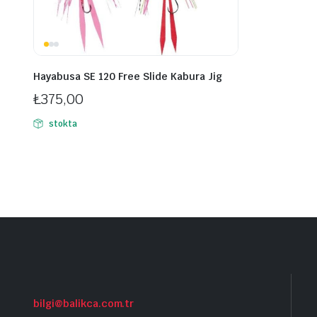
Hayabusa SE 120 Free Slide Kabura Jig
₺
375,00
stokta
bilgi@balikca.com.tr