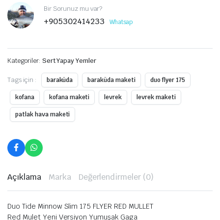
Bir Sorunuz mu var?
+905302414233
Whatsap
Kategoriler:
Sert Yapay Yemler
Tags için :
baraküda
baraküda maketi
duo flyer 175
kofana
kofana maketi
levrek
levrek maketi
patlak hava maketi
Açıklama
Marka
Değerlendirmeler (0)
Duo Tide Minnow Slim 175 FLYER RED MULLET
Red Mulet Yeni Versiyon Yumuşak Gaga