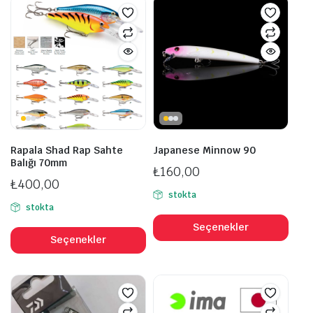
Rapala Shad Rap Sahte
Japanese Minnow 90
Balığı 70mm
₺
160,00
₺
400,00
stokta
stokta
Bu
Bu
ürü
Seçenekler
ürünün
Seçenekler
bird
birden
fazl
fazla
vary
varyasyonu
var.
var.
Seçe