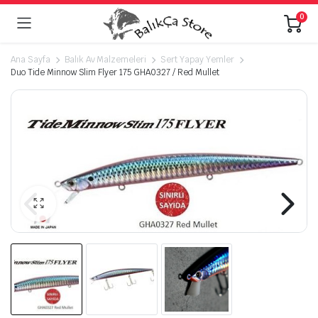
0
Ana Sayfa
Balık Av Malzemeleri
Sert Yapay Yemler
Duo Tide Minnow Slim Flyer 175 GHA0327 / Red Mullet