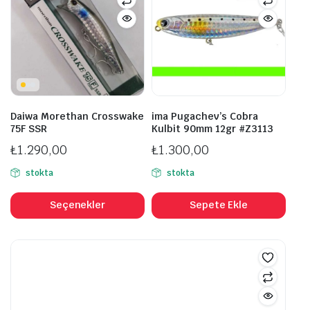
Seçenekler
ürü
ürün
sayf
sayfasından
seçil
seçilebilir
Daiwa Morethan Crosswake
ima Pugachev’s Cobra
75F SSR
Kulbit 90mm 12gr #Z3113
₺
1.290,00
₺
1.300,00
stokta
stokta
Bu
ürünün
Seçenekler
Sepete Ekle
birden
fazla
varyasyonu
var.
Seçenekler
ürün