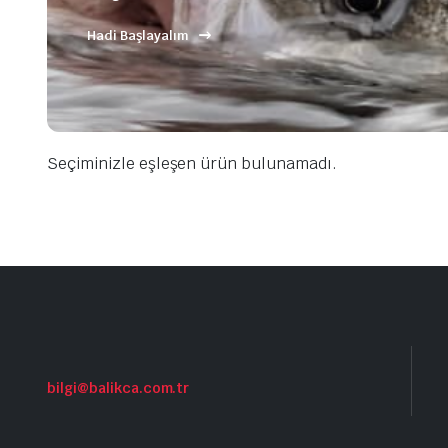
Hadi Başlayalım
Seçiminizle eşleşen ürün bulunamadı.
bilgi@balikca.com.tr