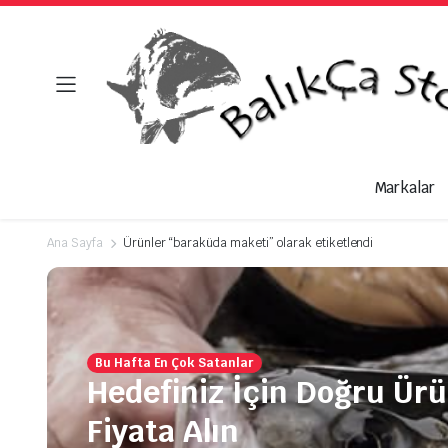
Markalar
Ana Sayfa
Ürünler “baraküda maketi” olarak etiketlendi
Bu Hafta En Çok Satanlar
Hedefiniz İçin Doğru Ür
Fiyata Alın