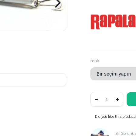
renk
Rapala
Max
Rap
13cm
miktarı
Did you like this product
Bir Sorunu