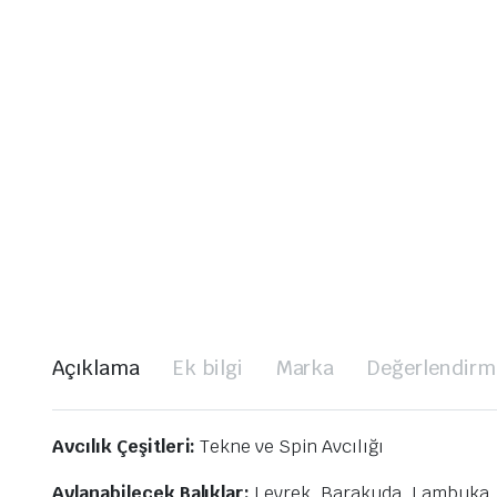
Açıklama
Ek bilgi
Marka
Değerlendirme
Avcılık Çeşitleri:
Tekne ve Spin Avcılığı
Avlanabilecek Balıklar:
Levrek, Barakuda, Lambuka, 