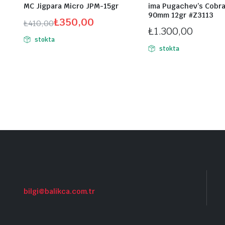
MC Jigpara Micro JPM-15gr
ima Pugachev’s Cobra
90mm 12gr #Z3113
₺
350,00
₺
410,00
₺
1.300,00
Orijinal
Şu
stokta
fiyat:
andaki
stokta
₺410,00.
fiyat:
₺350,00.
bilgi@balikca.com.tr