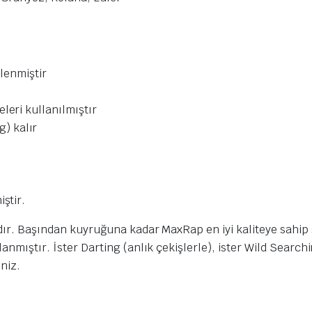
elenmiştir
leri kullanılmıştır
) kalır
ştir.
dadır. Başından kuyruğuna kadar MaxRap en iyi kaliteye sah
lanmıştır. İster Darting (anlık çekişlerle), ister Wild Search
iniz.