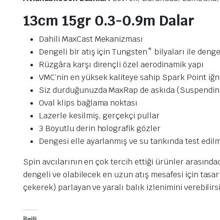
13cm 15gr 0.3-0.9m Dalar
Dahili MaxCast Mekanizması
Dengeli bir atış için Tungsten* bilyaları ile deng
Rüzgâra karşı dirençli özel aerodinamik yapı
VMC’nin en yüksek kaliteye sahip Spark Point iğne
Siz durduğunuzda MaxRap de askıda (Suspending
Oval klips bağlama noktası
Lazerle kesilmiş, gerçekçi pullar
3 Boyutlu derin holografik gözler
Dengesi elle ayarlanmış ve su tankında test edilmi
Spin avcılarının en çok tercih ettiği ürünler arasın
dengeli ve olabilecek en uzun atış mesafesi için tasar
çekerek) parlayan ve yaralı balık izlenimini verebilirs
İlgili