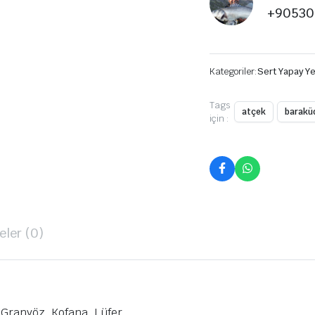
+90530
Kategoriler:
Sert Yapay Y
Tags
atçek
barakü
için :
ler (0)
Granyöz, Kofana, Lüfer