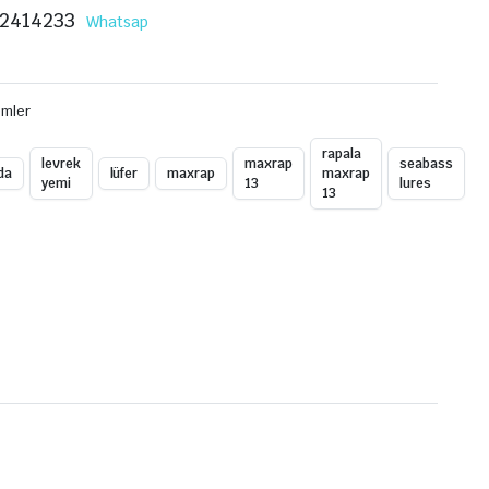
2414233
Whatsap
emler
rapala
levrek
maxrap
seabass
da
lüfer
maxrap
maxrap
yemi
13
lures
13