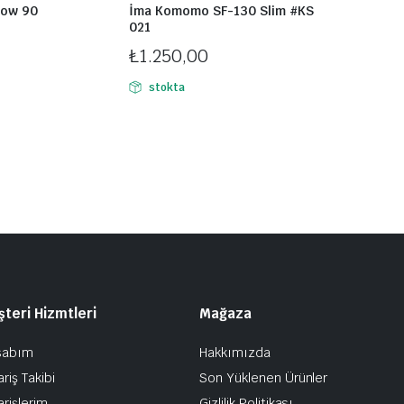
now 90
İma Komomo SF-130 Slim #KS
021
₺
1.250,00
stokta
teri Hizmtleri
Mağaza
sabım
Hakkımızda
ariş Takibi
Son Yüklenen Ürünler
arişlerim
Gizlilik Politikası