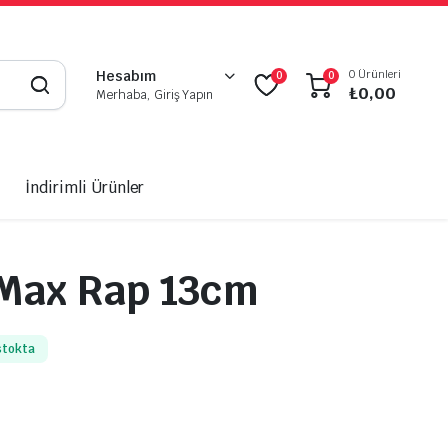
0 Ürünleri
Hesabım
0
0
₺
0,00
Merhaba, Giriş Yapın
İndirimli Ürünler
 Max Rap 13cm
stokta