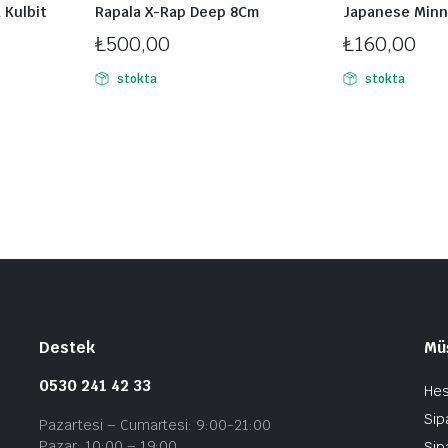
 Kulbit
Rapala X-Rap Deep 8Cm
Japanese Min
₺
500,00
₺
160,00
stokta
stokta
Destek
Müş
0530 241 42 33
He
Sip
Pazartesi – Cumartesi: 9:00-21:00
Pazar: 10:00 – 19:00
Sip