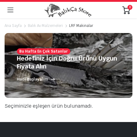
0
Ana Sayfa
Balık Av Malzemeleri
LRF Makinalar
Bu Hafta En Çok Satanlar
Hedefiniz İçin Doğru Ürünü Uygun
Fiyata Alın
Hadi Başlayalım
Seçiminizle eşleşen ürün bulunamadı.