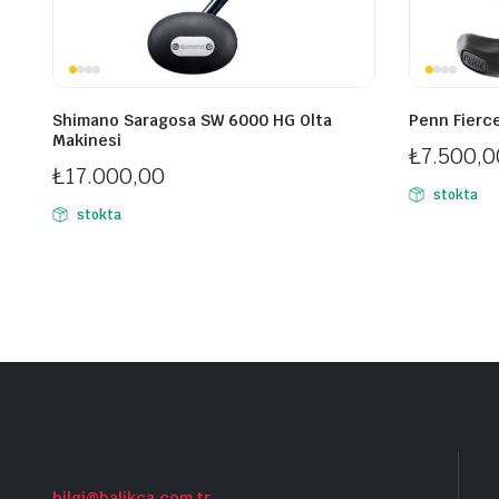
Shimano Saragosa SW 6000 HG Olta
Penn Fierce
Makinesi
₺
7.500,0
₺
17.000,00
stokta
stokta
bilgi@balikca.com.tr