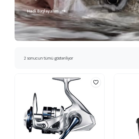
Hadi Başlayalım
En
2 sonucun tümü gösteriliyor
yeniye
göre
sıralandı