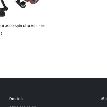
 II 3000 Spin Olta Makinesi
0
Destek
Müş