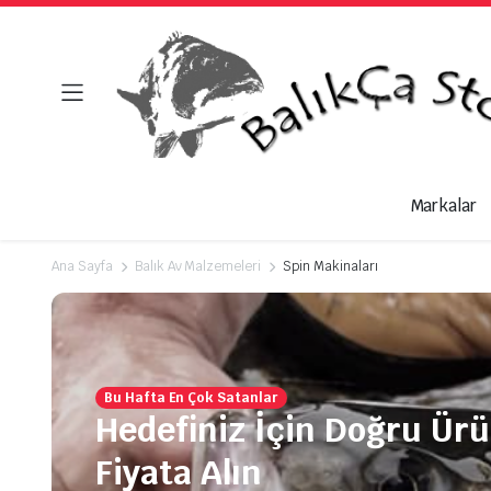
Markalar
Ana Sayfa
Balık Av Malzemeleri
Spin Makinaları
Bu Hafta En Çok Satanlar
Hedefiniz İçin Doğru Ür
Fiyata Alın