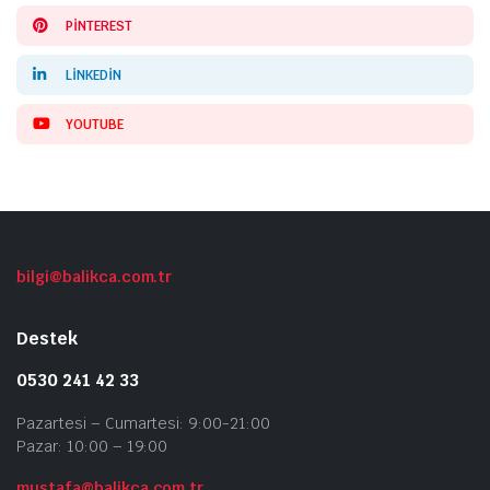
PINTEREST
LINKEDIN
YOUTUBE
bilgi@balikca.com.tr
Destek
0530 241 42 33
Pazartesi – Cumartesi: 9:00-21:00
Pazar: 10:00 – 19:00
mustafa@balikca.com.tr