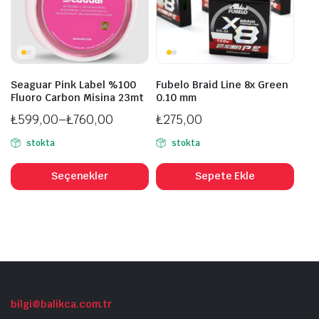
Seaguar Pink Label %100
Fubelo Braid Line 8x Green
Fluoro Carbon Misina 23mt
0.10 mm
₺
599,00
–
₺
760,00
₺
275,00
Fiyat
stokta
stokta
aralığı:
Bu
₺599,00
ürünün
Seçenekler
Sepete Ekle
-
birden
₺760,00
fazla
varyasyonu
var.
Seçenekler
ürün
sayfasından
bilgi@balikca.com.tr
seçilebilir