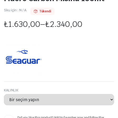
Sku için :
N / A
Tükendi
₺
1.630,00
–
₺
2.340,00
Fiyat
aralığı:
₺1.630,00
-
₺2.340,00
KALINLIK
Did you like this product? Add to favorites now and follow the