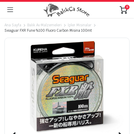
0
Ana Sayfa
Balık Av Malzemeleri
İpler Misinalar
Seaguar FXR Fune %100 Fluoro Carbon Misina 100mt