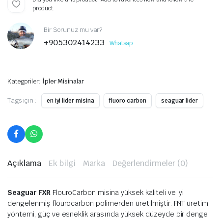
product.
Bir Sorunuz mu var?
+905302414233
Whatsap
Kategoriler:
İpler Misinalar
Tags için :
en iyi lider misina
fluoro carbon
seaguar lider
Açıklama
Ek bilgi
Marka
Değerlendirmeler (0)
Seaguar FXR
FlouroCarbon misina yüksek kaliteli ve iyi
dengelenmiş flourocarbon polimerden üretilmiştir. FNT üretim
yöntemi, güç ve esneklik arasında yüksek düzeyde bir denge