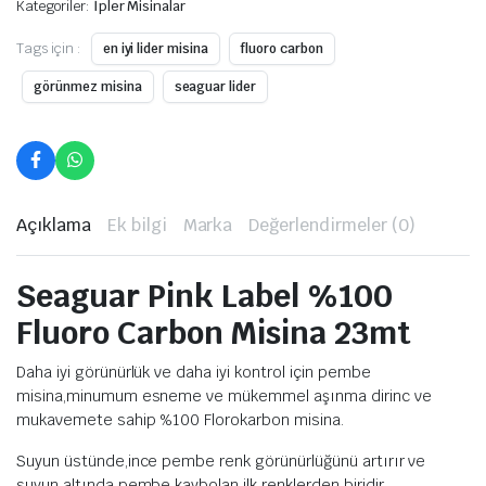
Kategoriler:
İpler Misinalar
Tags için :
en iyi lider misina
fluoro carbon
görünmez misina
seaguar lider
Açıklama
Ek bilgi
Marka
Değerlendirmeler (0)
Seaguar Pink Label %100
Fluoro Carbon Misina 23mt
Daha iyi görünürlük ve daha iyi kontrol için pembe
misina,minumum esneme ve mükemmel aşınma dirinc ve
mukavemete sahip %100 Florokarbon misina.
Suyun üstünde,ince pembe renk görünürlüğünü artırır ve
suyun altında pembe kaybolan ilk renklerden biridir.