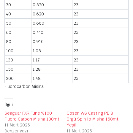
30
0.520
23
40
0.620
23
50
0.660
23
60
0.740
23
80
0.910
23
100
1.05
23
130
1.17
23
150
1.28
23
200
1.48
23
Fluorocarbon Misina
İlgili
Seaguar FXR Fune %100
Gosen W8 Casting PE 8
Fluoro Carbon Misina 100mt
Örgü Spin İp Misina 150mt
11 Mart 2025
Yeşil
Benzer yazı
11 Mart 2025