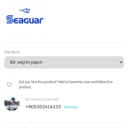
aralığı:
₺599,00
-
₺760,00
KALINLIK
Did you like this product? Add to favorites now and follow the
product.
Bir Sorunuz mu var?
+905302414233
Whatsap