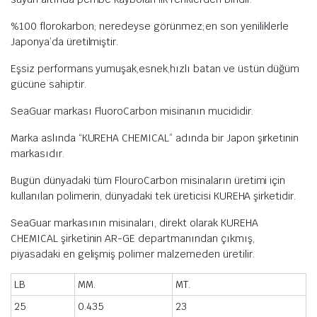
%100 florokarbon; neredeyse görünmez;en son yeniliklerle
Japonya’da üretilmiştir.
Eşsiz performans yumuşak,esnek,hızlı batan ve üstün düğüm
gücüne sahiptir.
SeaGuar markası FluoroCarbon misinanın mucididir.
Marka aslında “KUREHA CHEMICAL” adında bir Japon şirketinin
markasıdır.
Bugün dünyadaki tüm FlouroCarbon misinaların üretimi için
kullanılan polimerin, dünyadaki tek üreticisi KUREHA şirketidir.
SeaGuar markasının misinaları, direkt olarak KUREHA
CHEMICAL şirketinin AR-GE departmanından çıkmış,
piyasadaki en gelişmiş polimer malzemeden üretilir.
LB
MM.
MT.
25
0.435
23