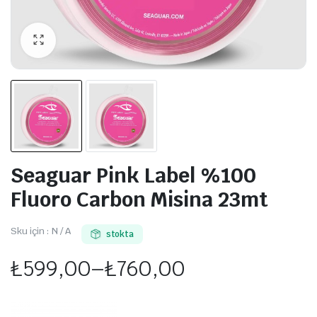
Seaguar Pink Label %100
Fluoro Carbon Misina 23mt
Sku için :
N / A
stokta
₺
599,00
–
₺
760,00
Fiyat