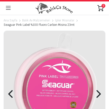
0
Ana Sayfa
Balık Av Malzemeleri
İpler Misinalar
Seaguar Pink Label %100 Fluoro Carbon Misina 23mt