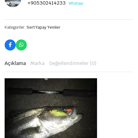
+905302414233
Whatsap
Kategoriler:
Sert Yapay Yemler
Açıklama
Marka
Değerlendirmeler (0)