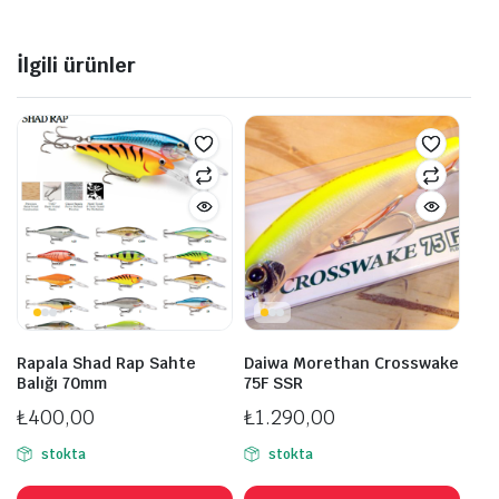
İlgili ürünler
Rapala Shad Rap Sahte
Daiwa Morethan Crosswake
Balığı 70mm
75F SSR
₺
400,00
₺
1.290,00
stokta
stokta
Bu
Bu