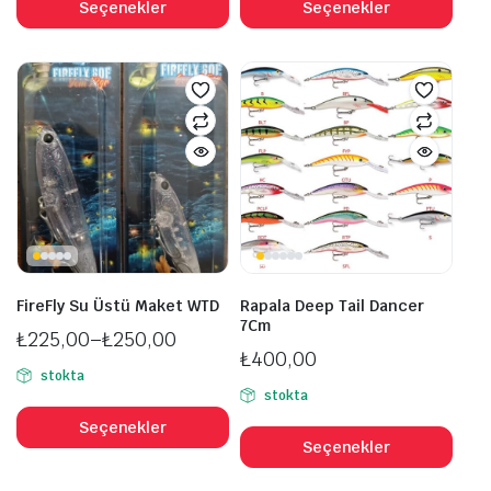
ürünün
ürü
Seçenekler
Seçenekler
birden
bird
fazla
fazl
varyasyonu
vary
var.
var.
Seçenekler
Seçe
ürün
ürü
sayfasından
sayf
seçilebilir
seçil
FireFly Su Üstü Maket WTD
Rapala Deep Tail Dancer
7Cm
₺
225,00
–
₺
250,00
₺
400,00
Fiyat
stokta
aralığı:
stokta
Bu
₺225,00
Bu
ürünün
Seçenekler
-
ürü
Seçenekler
birden
₺250,00
bird
fazla