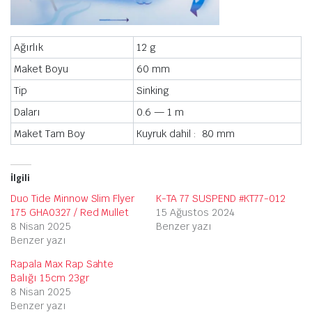
Ağırlık
12 g
Maket Boyu
60 mm
Tip
Sinking
Daları
0.6 — 1 m
Maket Tam Boy
Kuyruk dahil : 80 mm
İlgili
Duo Tide Minnow Slim Flyer
K-TA 77 SUSPEND #KT77-012
175 GHA0327 / Red Mullet
15 Ağustos 2024
8 Nisan 2025
Benzer yazı
Benzer yazı
Rapala Max Rap Sahte
Balığı 15cm 23gr
8 Nisan 2025
Benzer yazı