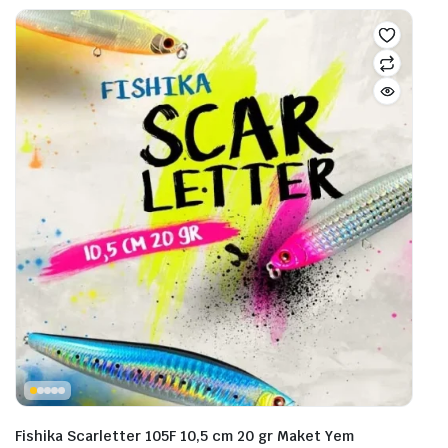
fazl
varyasyonu
vary
var.
var.
Seçenekler
Seçe
ürün
ürü
sayfasından
sayf
seçilebilir
seçil
Fishika Scarletter 105F 10,5 cm 20 gr Maket Yem