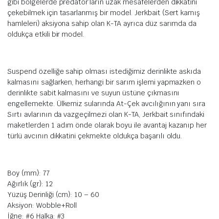
gibi bölgelerde predator’ların uzak mesafelerden dikkatini
çekebilmek için tasarlanmış bir model. Jerkbait (Sert kamış
hamleleri) aksiyona sahip olan K-TA ayrıca düz sarımda da
oldukça etkili bir model.
Suspend özelliğe sahip olması istediğimiz derinlikte askıda
kalmasını sağlarken, herhangi bir sarım işlemi yapmazken o
derinlikte sabit kalmasını ve suyun üstüne çıkmasını
engellemekte. Ülkemiz sularında At-Çek avcılığının yanı sıra
Sırtı avlarının da vazgeçilmezi olan K-TA, Jerkbait sınıfındaki
maketlerden 1 adım önde olarak boyu ile avantaj kazanıp her
türlü avcının dikkatini çekmekte oldukça başarılı oldu.
Boy (mm): 77
Ağırlık (gr): 12
Yüzüş Derinliği (cm): 10 – 60
Aksiyon: Wobble+Roll
İğne: #6 Halka: #3