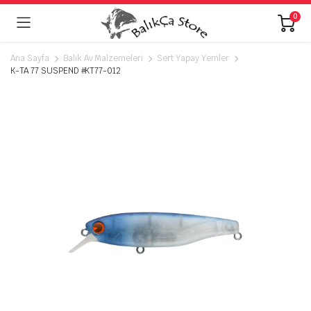
0
Ana Sayfa
Balık Av Malzemeleri
Sert Yapay Yemler
K-TA 77 SUSPEND #KT77-012