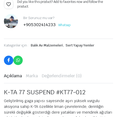
Did you like this product? Add to favorites now and follow the
product.
Bir Sorunuz mu var?
+905302414233
Whatsap
Kategoriler için :
Balık Av Malzemeleri
,
Sert Yapay Yemler
Açıklama
Marka
Değerlendirmeler (0)
K-TA 77 SUSPEND #KT77-012
Geliştirilmiş gaga yapısı sayesinde aşırı yüksek vurgulu
aksiyona sahip K-TA özellikle liman çevrelerinde, derinliğin
sürekli değişiklik gösterdiği dere yatakları ve mendirek ağızları