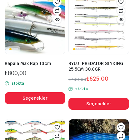
Rapala Max Rap 13cm
RYUJI PREDATOR SINKING
25.5CM 30.6GR
₺
800,00
₺
625,00
₺
700,00
stokta
Orijinal
Şu
stokta
Bu
fiyat:
andaki
Bu
ürünün
Seçenekler
₺700,00.
fiyat:
ürü
Seçenekler
birden
₺625,00.
bird
fazla
fazl
varyasyonu
vary
var.
var.
Seçenekler