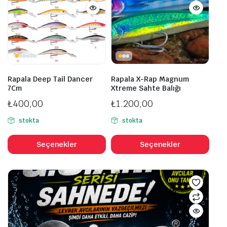
Seçe
ürün
ürü
sayfasından
sayf
seçilebilir
seçil
Rapala Deep Tail Dancer
Rapala X-Rap Magnum
7Cm
Xtreme Sahte Balığı
₺
400,00
₺
1.200,00
stokta
stokta
Bu
Bu
ürünün
ürü
Seçenekler
Seçenekler
birden
bird
fazla
fazl
varyasyonu
vary
var.
var.
Seçenekler
Seçe
ürün
ürü