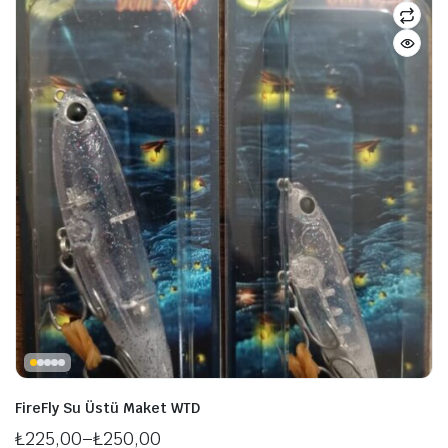
şük
ksek
at
at
FireFly Su Üstü Maket WTD
₺
225,00
–
₺
250,00