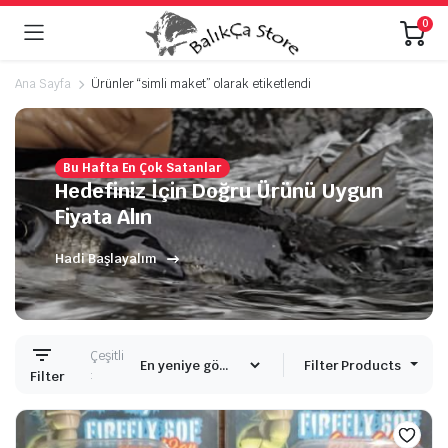
0
Ana Sayfa
Ürünler “simli maket” olarak etiketlendi
Bu Hafta En Çok Satanlar
Hedefiniz İçin Doğru Ürünü Uygun
Fiyata Alın
Hadi Başlayalım
Çeşitli
Filter Products
:
Filter