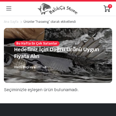
0
Ana Sayfa
Ürünler “haswing” olarak etiketlendi
Bu Hafta En Çok Satanlar
Hedefiniz İçin Doğru Ürünü Uygun
Fiyata Alın
Hadi Başlayalım
Seçiminizle eşleşen ürün bulunamadı.