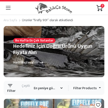
0
Ana Sayfa
Ürünler “firefly 90F” olarak etiketlendi
Bu Hafta En Çok Satanlar
Hedefiniz İçin Doğru Ürünü Uygun
Fiyata Alın
Hadi Başlayalım
Çeşitli
Filter Products
:
Filter