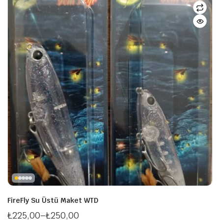
şük
ksek
at
at
FireFly Su Üstü Maket WTD
₺
225,00
–
₺
250,00