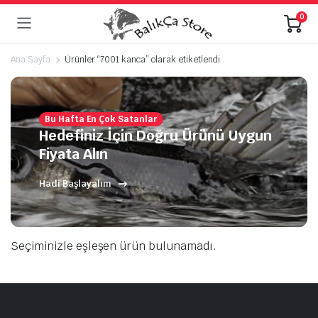
0
Ana Sayfa
Ürünler “7001 kanca” olarak etiketlendi
Bu Hafta En Çok Satanlar
Hedefiniz İçin Doğru Ürünü Uygun
Fiyata Alın
Hadi Başlayalım
Seçiminizle eşleşen ürün bulunamadı.