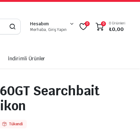
0 Ürünleri
Hesabım
0
0
₺
0,00
Merhaba, Giriş Yapın
İndirimli Ürünler
60GT Searchbait
likon
Tükendi