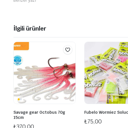
Benzer yazı
İlgili ürünler
Savage gear Octobus 70g
Fubelo Wormiez Solu
15cm
₺
75,00
₺
370,00