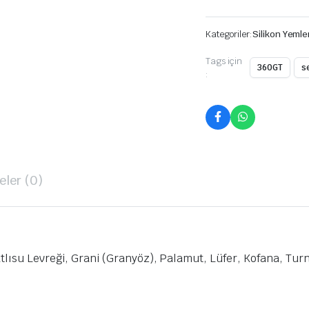
Kategoriler:
Silikon Yemle
Tags için
360GT
s
:
ler (0)
tlısu Levreği, Grani (Granyöz), Palamut, Lüfer, Kofana, Tur