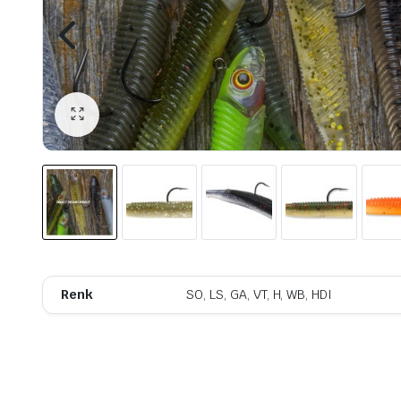
Renk
SO, LS, GA, VT, H, WB, HDI