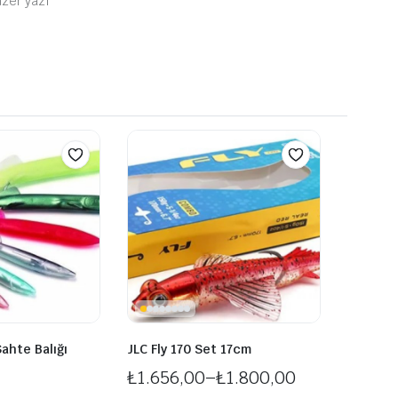
zer yazı
ahte Balığı
JLC Fly 170 Set 17cm
₺
1.656,00
–
₺
1.800,00