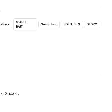
r
SEARCH
eabass
Searchbait
SOFTLURES
STORM
BAIT
na, Sudak..