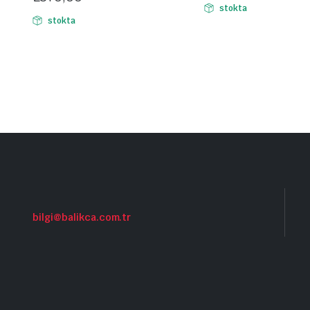
stokta
stokta
bilgi@balikca.com.tr