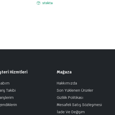
Fiyat
stokta
aralığı:
₺1.656,00
-
₺1.800,00
teri Hizmtleri
Mağaza
sabım
Hakkımızda
ariş Takibi
Son Yüklenen Ürünler
arişlerim
Gizlilik Politikası
endiklerin
Mesafeli Satış Sözleşmesi
İade Ve Değişim