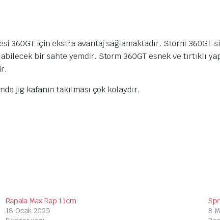
ğnesi 360GT için ekstra avantaj sağlamaktadır. Storm 360GT s
labilecek bir sahte yemdir. Storm 360GT esnek ve tırtıklı yap
r.
inde jig kafanın takılması çok kolaydır.
Rapala Max Rap 11cm
Spr
18 Ocak 2025
8 M