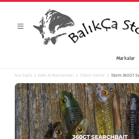
Markalar
Ana Sayfa
Balık Av Malzemeleri
Silikon Yemler
Storm 360GT Sea