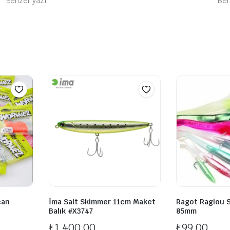
Benzer yazı
Ben
can
İma Salt Skimmer 11cm Maket
Ragot Raglou S
Balık #X3747
85mm
₺
1.400,00
₺
99,00