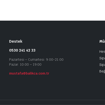
Destek
Müş
0530 241 42 33
He
Sip
Pazartesi – Cumartesi: 9:00-21:00
Pazar: 10:00 – 19:00
Sip
Beğ
mustafa@balikca.com.tr