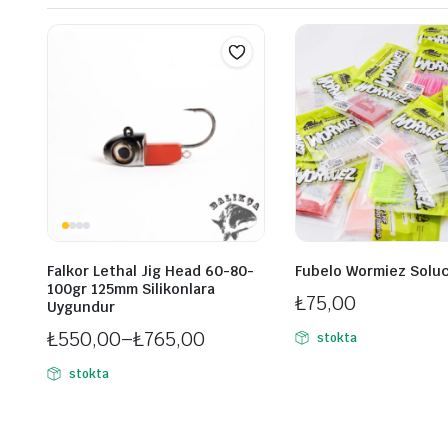
Falkor Lethal Jig Head 60-80-
Fubelo Wormiez Solu
100gr 125mm Silikonlara
₺
75,00
Uygundur
₺
550,00
–
₺
765,00
stokta
Fiyat
stokta
aralığı:
₺550,00
-