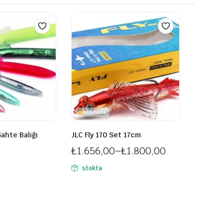
ahte Balığı
JLC Fly 170 Set 17cm
₺
1.656,00
–
₺
1.800,00
Fiyat
stokta
aralığı:
₺1.656,00
-
₺1.800,00