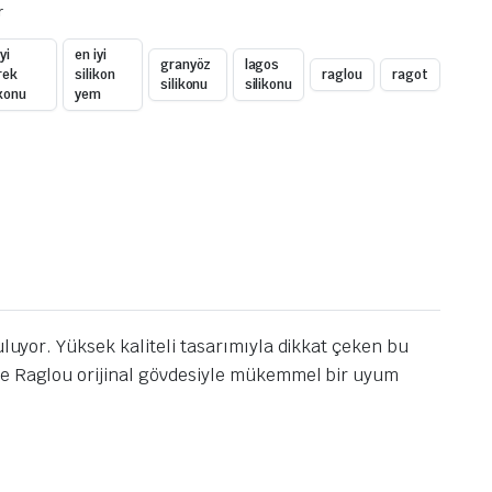
r
yi
en iyi
granyöz
lagos
rek
silikon
raglou
ragot
silikonu
silikonu
ikonu
yem
nuluyor. Yüksek kaliteli tasarımıyla dikkat çeken bu
e Raglou orijinal gövdesiyle mükemmel bir uyum