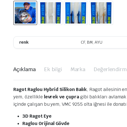
renk
CF, BM, AYU
Açıklama
Ek bilgi
Marka
Değerlendirme
Ragot Raglou Hybrid Silikon Balık
, Ragot ailesinin e
yem, özellikle
levrek ve çupra
gibi balıkları avlamak 
içinde çalışan bu yem, VMC 9255 olta iğnesi ile donatı
3D Ragot Eye
Raglou Orijinal Gövde