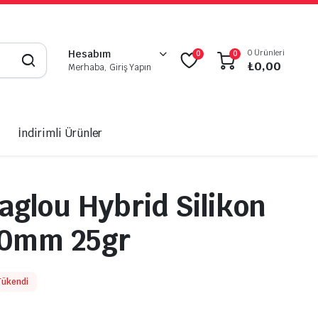
0 Ürünleri
Hesabım
0
0
₺
0,00
Merhaba, Giriş Yapın
İndirimli Ürünler
aglou Hybrid Silikon
20mm 25gr
Tükendi