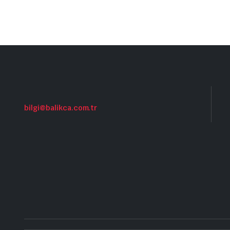
₺765,00
bilgi@balikca.com.tr