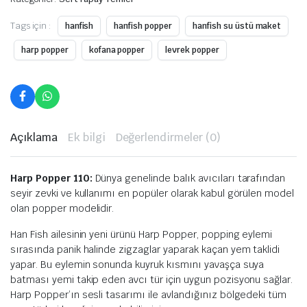
Tags için :
hanfish
hanfish popper
hanfish su üstü maket
harp popper
kofana popper
levrek popper
Açıklama
Ek bilgi
Değerlendirmeler (0)
Harp Popper 110:
Dünya genelinde balık avıcıları tarafından
seyir zevki ve kullanımı en popüler olarak kabul görülen model
olan popper modelidir.
Han Fish ailesinin yeni ürünü Harp Popper, popping eylemi
sırasında panik halinde zigzaglar yaparak kaçan yem taklidi
yapar. Bu eylemin sonunda kuyruk kısmını yavaşça suya
batması yemi takip eden avcı tür için uygun pozisyonu sağlar.
Harp Popper’ın sesli tasarımı ile avlandığınız bölgedeki tüm