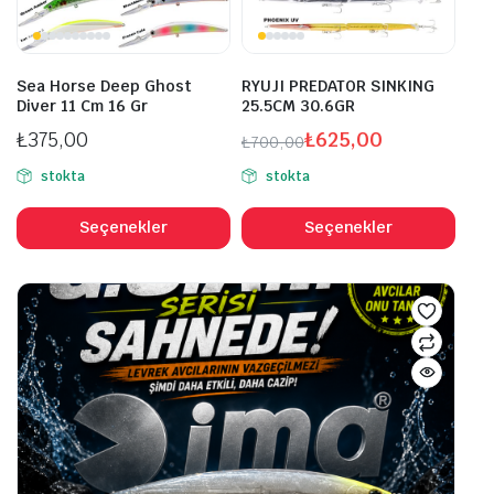
Sea Horse Deep Ghost
RYUJI PREDATOR SINKING
Diver 11 Cm 16 Gr
25.5CM 30.6GR
₺
375,00
₺
625,00
₺
700,00
Orijinal
Şu
stokta
stokta
fiyat:
andaki
Bu
Bu
₺700,00.
fiyat:
ürünün
ürü
Seçenekler
Seçenekler
₺625,00.
birden
bird
fazla
fazl
varyasyonu
vary
var.
var.
Seçenekler
Seçe
ürün
ürü
sayfasından
sayf
seçilebilir
seçil