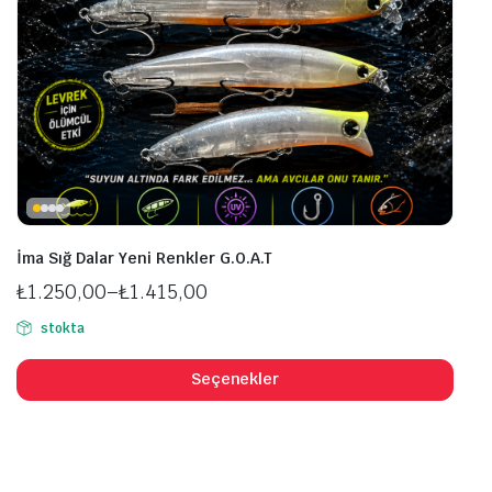
İma Sığ Dalar Yeni Renkler G.O.A.T
₺
1.250,00
–
₺
1.415,00
Fiyat
stokta
aralığı:
Bu
₺1.250,00
ürü
Seçenekler
-
bird
₺1.415,00
fazl
vary
var.