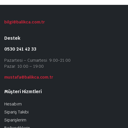
Seçe
ürü
sayf
bilgi@balikca.com.tr
seçil
Destek
0530 241 42 33
Pazartesi – Cumartesi: 9:00-21:00
Pazar: 10:00 – 19:00
mustafa@balikca.com.tr
Müşteri Hizmtleri
Hesabım
Sipariş Takibi
Siparişlerim
Beğendiklerin