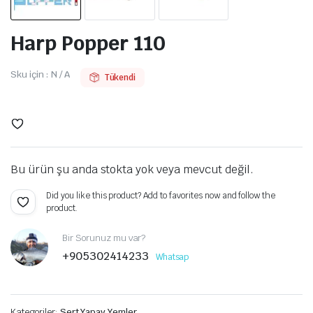
Harp Popper 110
Sku için :
N / A
Tükendi
Bu ürün şu anda stokta yok veya mevcut değil.
Did you like this product? Add to favorites now and follow the
product.
Bir Sorunuz mu var?
+905302414233
Whatsap
Kategoriler:
Sert Yapay Yemler