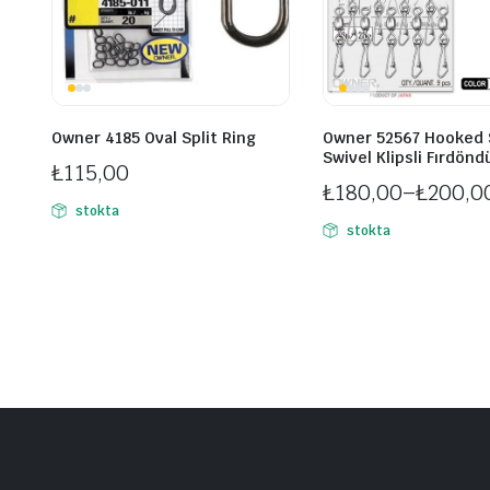
Owner 4185 Oval Split Ring
Owner 52567 Hooked
Swivel Klipsli Fırdönd
₺
115,00
₺
180,00
–
₺
200,0
stokta
Fiyat
stokta
aralığı:
₺180,00
-
₺200,00