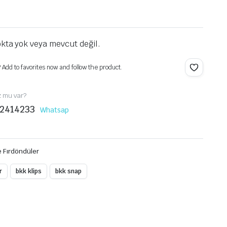
kta yok veya mevcut değil.
? Add to favorites now and follow the product.
z mu var?
2414233
Whatsap
ve Fırdöndüler
r
bkk klips
bkk snap