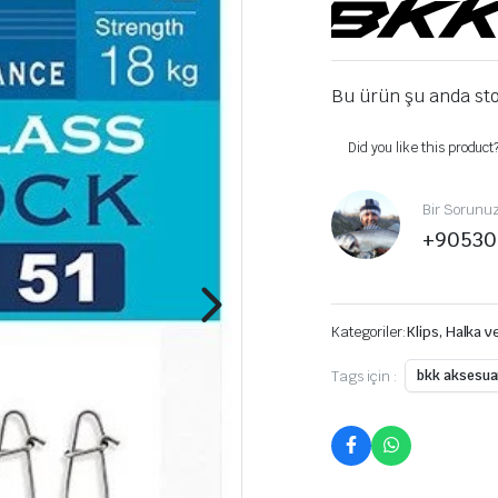
Bu ürün şu anda sto
Did you like this product
Bir Sorunu
+90530
Kategoriler:
Klips, Halka 
Tags için :
bkk aksesua