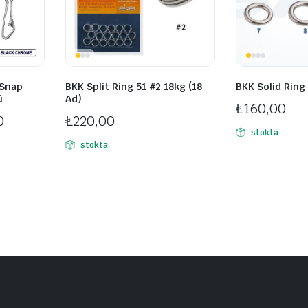
 Snap
BKK Split Ring 51 #2 18kg (18
BKK Solid Ring
ü
Ad)
₺
160,00
0
₺
220,00
stokta
stokta