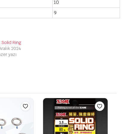
10
9
 Solid Ring
Aralık 2024
zer yazı