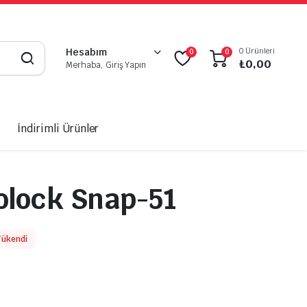
0 Ürünleri
Hesabım
0
0
₺
0,00
Merhaba, Giriş Yapın
İndirimli Ürünler
olock Snap-51
Tükendi