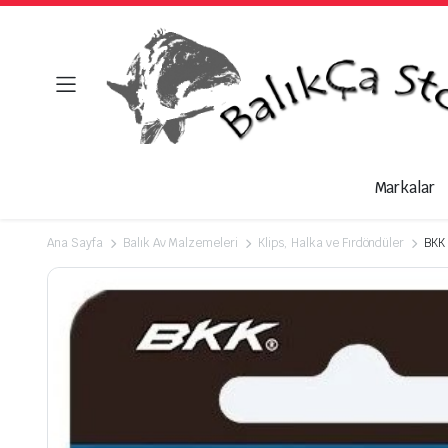
Markalar
Ana Sayfa
Balık Av Malzemeleri
Klips, Halka ve Fırdöndüler
BKK