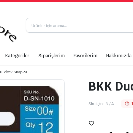
Kategoriler
Siparişlerim
Favorilerim
Hakkımızda
 Duolock Snap-51
BKK Du
Sku için :
N / A