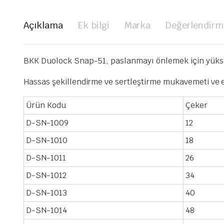
Açıklama
Ek bilgi
Marka
Değerlendirme
BKK Duolock Snap-51, paslanmayı önlemek için yüksek 
Hassas şekillendirme ve sertleştirme mukavemeti ve e
Ürün Kodu
Çeker
D-SN-1009
12
D-SN-1010
18
D-SN-1011
26
D-SN-1012
34
D-SN-1013
40
D-SN-1014
48