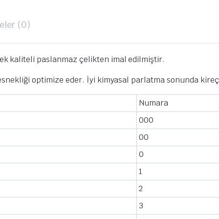
ler (0)
kaliteli paslanmaz çelikten imal edilmiştir.
snekliği optimize eder. İyi kimyasal parlatma sonunda kireç
Numara
000
00
0
1
2
3