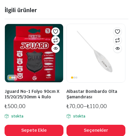
İlgili ürünler
Jguard No-1 Folyo 90cm X
Albastar Bombardo Olta
15/20/25/30mm 4 Rulo
Şamandırası
₺
500,00
₺
70,00
–
₺
110,00
Fiyat
stokta
stokta
aralığı:
Bu
₺70,00
ürü
Sepete Ekle
Seçenekler
-