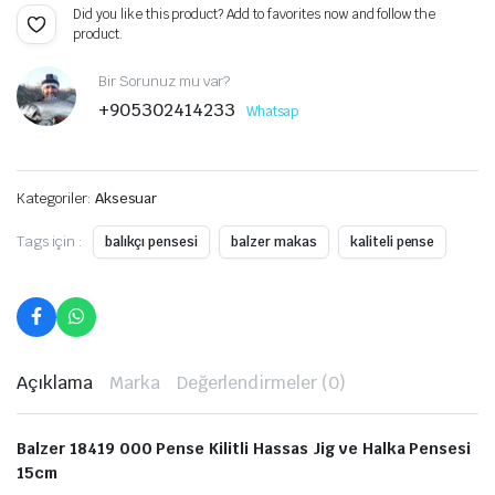
Did you like this product? Add to favorites now and follow the
product.
Bir Sorunuz mu var?
+905302414233
Whatsap
Kategoriler:
Aksesuar
Tags için :
balıkçı pensesi
balzer makas
kaliteli pense
Açıklama
Marka
Değerlendirmeler (0)
Balzer 18419 000 Pense Kilitli Hassas Jig ve Halka Pensesi
15cm