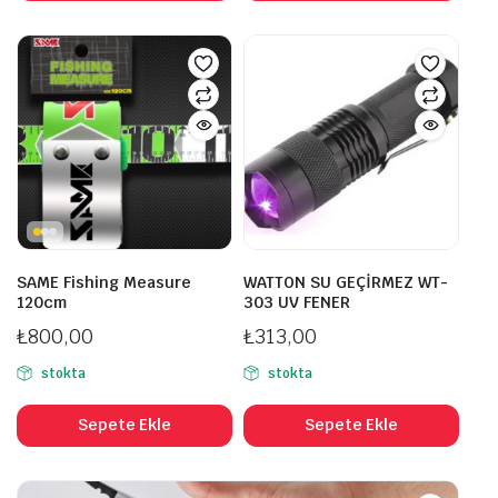
bird
₺110,00
fazl
vary
var.
Seçe
ürü
sayf
seçil
SAME Fishing Measure
WATTON SU GEÇİRMEZ WT-
120cm
303 UV FENER
₺
800,00
₺
313,00
stokta
stokta
Sepete Ekle
Sepete Ekle