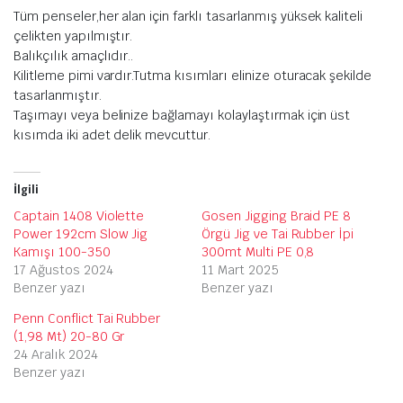
Tüm penseler,her alan için farklı tasarlanmış yüksek kaliteli
çelikten yapılmıştır.
Balıkçılık amaçlıdır..
Kilitleme pimi vardır.Tutma kısımları elinize oturacak şekilde
tasarlanmıştır.
Taşımayı veya belinize bağlamayı kolaylaştırmak için üst
kısımda iki adet delik mevcuttur.
İlgili
Captain 1408 Violette
Gosen Jigging Braid PE 8
Power 192cm Slow Jig
Örgü Jig ve Tai Rubber İpi
Kamışı 100-350
300mt Multi PE 0,8
17 Ağustos 2024
11 Mart 2025
Benzer yazı
Benzer yazı
Penn Conflict Tai Rubber
(1,98 Mt) 20-80 Gr
24 Aralık 2024
Benzer yazı