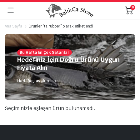
0
Ana Sayfa
Ürünler “tairubber” olarak etiketlendi
Bu Hafta En Çok Satanlar
Hedefiniz İçin Doğru Ürünü Uygun
Fiyata Alın
Hadi Başlayalım
Seçiminizle eşleşen ürün bulunamadı.