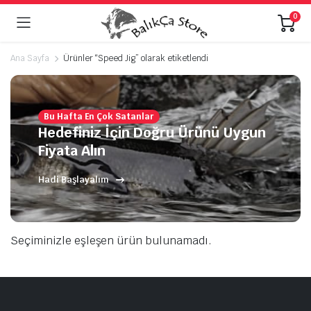
0
Ana Sayfa
Ürünler “Speed Jig” olarak etiketlendi
Bu Hafta En Çok Satanlar
Hedefiniz İçin Doğru Ürünü Uygun
Fiyata Alın
Hadi Başlayalım
Seçiminizle eşleşen ürün bulunamadı.