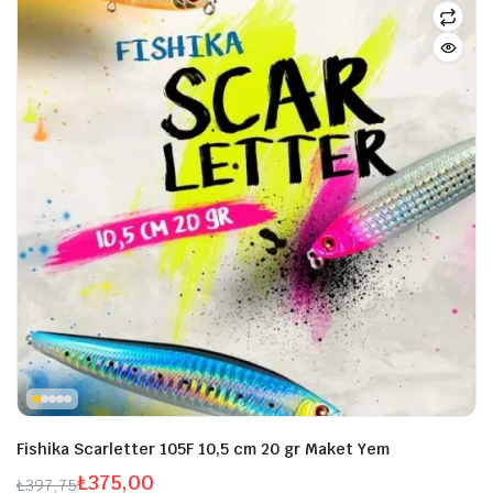
şük
ksek
at
at
Fishika Scarletter 105F 10,5 cm 20 gr Maket Yem
₺
375,00
₺
397,75