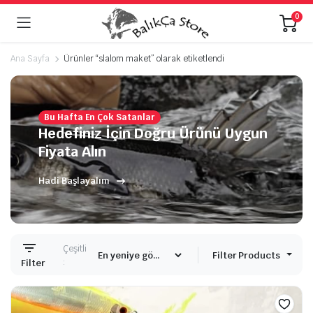
0
Ana Sayfa
Ürünler “slalom maket” olarak etiketlendi
Bu Hafta En Çok Satanlar
Hedefiniz İçin Doğru Ürünü Uygun
Fiyata Alın
Hadi Başlayalım
Çeşitli
Filter Products
:
Filter