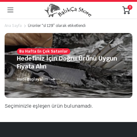
0
Ana Sayfa
Ürünler “sl 125f” olarak etiketlendi
Bu Hafta En Çok Satanlar
Hedefiniz İçin Doğru Ürünü Uygun
Fiyata Alın
Hadi Başlayalım
Seçiminizle eşleşen ürün bulunamadı.