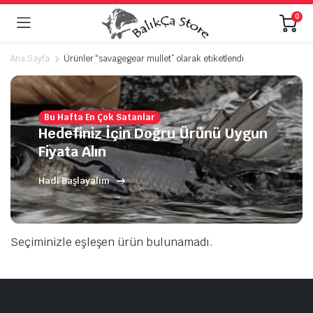
0
Ana Sayfa
Ürünler “savagegear mullet” olarak etiketlendi
Bu Hafta En Çok Satanlar
Hedefiniz İçin Doğru Ürünü Uygun
Fiyata Alın
Hadi Başlayalım
Seçiminizle eşleşen ürün bulunamadı.