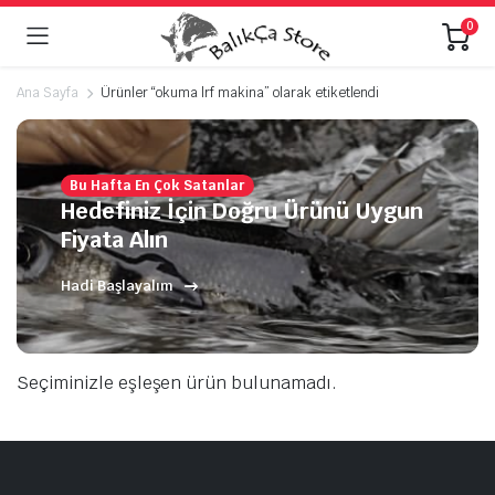
0
Ana Sayfa
Ürünler “okuma lrf makina” olarak etiketlendi
Bu Hafta En Çok Satanlar
Hedefiniz İçin Doğru Ürünü Uygun
Fiyata Alın
Hadi Başlayalım
Seçiminizle eşleşen ürün bulunamadı.