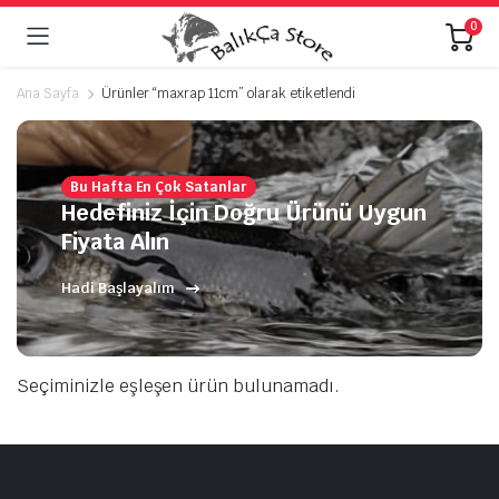
0
Ana Sayfa
Ürünler “maxrap 11cm” olarak etiketlendi
Bu Hafta En Çok Satanlar
Hedefiniz İçin Doğru Ürünü Uygun
Fiyata Alın
Hadi Başlayalım
Seçiminizle eşleşen ürün bulunamadı.