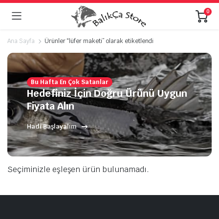
0
Ana Sayfa
Ürünler “lüfer maketi” olarak etiketlendi
Bu Hafta En Çok Satanlar
Hedefiniz İçin Doğru Ürünü Uygun
Fiyata Alın
Hadi Başlayalım
Seçiminizle eşleşen ürün bulunamadı.