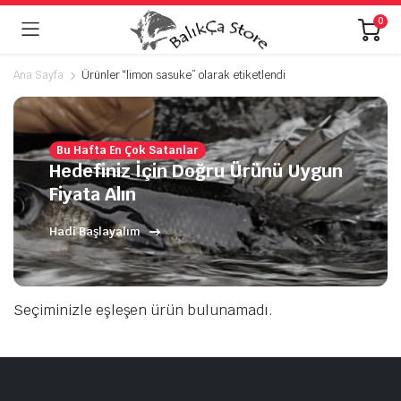
0
Ana Sayfa
Ürünler “limon sasuke” olarak etiketlendi
Bu Hafta En Çok Satanlar
Hedefiniz İçin Doğru Ürünü Uygun
Fiyata Alın
Hadi Başlayalım
Seçiminizle eşleşen ürün bulunamadı.