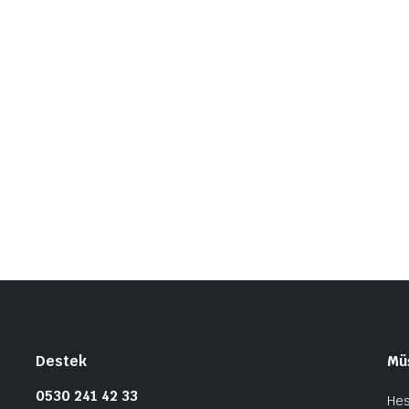
Destek
Müş
0530 241 42 33
He