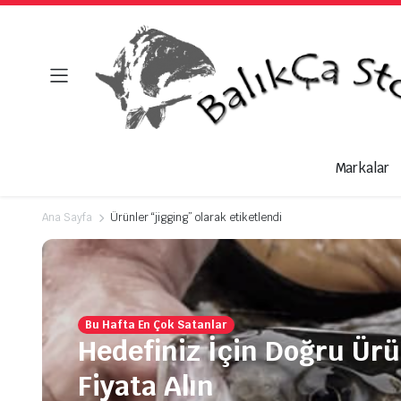
Markalar
Ana Sayfa
Ürünler “jigging” olarak etiketlendi
Bu Hafta En Çok Satanlar
Hedefiniz İçin Doğru Ür
Fiyata Alın