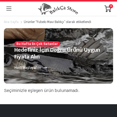
0
Ana Sayfa
Ürünler “Fubelo Mavi Balıkçı” olarak etiketlendi
Bu Hafta En Çok Satanlar
Hedefiniz İçin Doğru Ürünü Uygun
Fiyata Alın
Hadi Başlayalım
Seçiminizle eşleşen ürün bulunamadı.