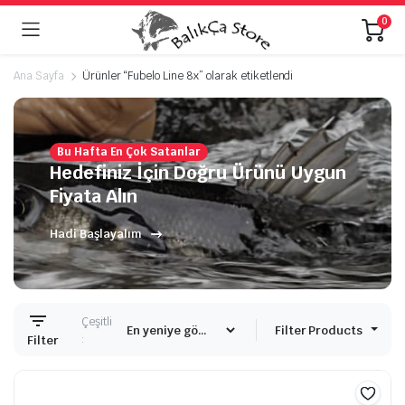
0
Ana Sayfa
Ürünler “Fubelo Line 8x” olarak etiketlendi
Bu Hafta En Çok Satanlar
Hedefiniz İçin Doğru Ürünü Uygun
Fiyata Alın
Hadi Başlayalım
Çeşitli
Filter Products
:
Filter