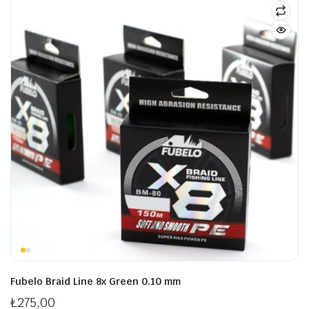
şük
ksek
at
at
Fubelo Braid Line 8x Green 0.10 mm
₺
275,00