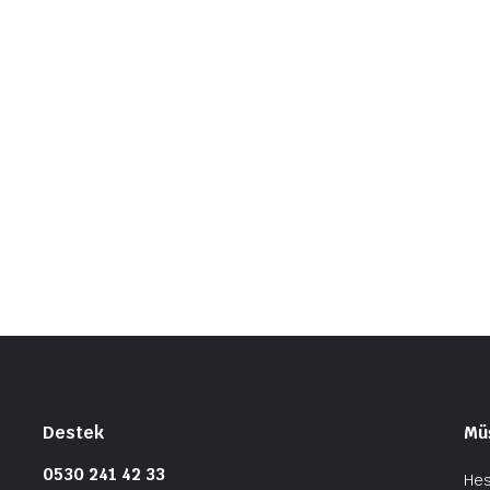
Destek
Müş
0530 241 42 33
He