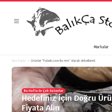
Markalar
Ana Sayfa
Ürünler “Fubelo Line 8x mm” olarak etiketlendi
Bu Hafta En Çok Satanlar
Hedefiniz İçin Doğru Ür
Fiyata Alın