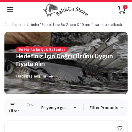
0
Ana Sayfa
Ürünler “Fubelo Line 8x Green 0.10 mm” olarak etiketlendi
Bu Hafta En Çok Satanlar
Hedefiniz İçin Doğru Ürünü Uygun
Fiyata Alın
Hadi Başlayalım
Çeşitli
Filter Products
:
Filter