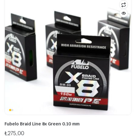
şük
ksek
at
at
Fubelo Braid Line 8x Green 0.10 mm
₺
275,00