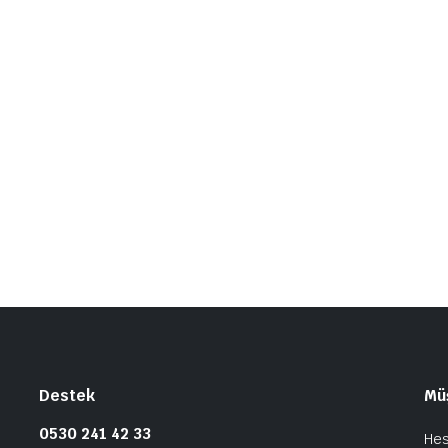
Destek
Müş
0530 241 42 33
He