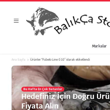
Markalar
Ana Sayfa
Ürünler “Fubelo Line 0.10” olarak etiketlendi
Bu Hafta En Çok Satanlar
Hedefiniz İçin Doğru Ür
Fiyata Alın