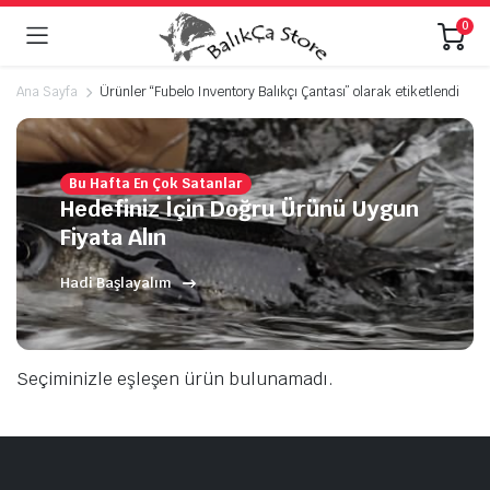
0
Ana Sayfa
Ürünler “Fubelo Inventory Balıkçı Çantası” olarak etiketlendi
Bu Hafta En Çok Satanlar
Hedefiniz İçin Doğru Ürünü Uygun
Fiyata Alın
Hadi Başlayalım
Seçiminizle eşleşen ürün bulunamadı.