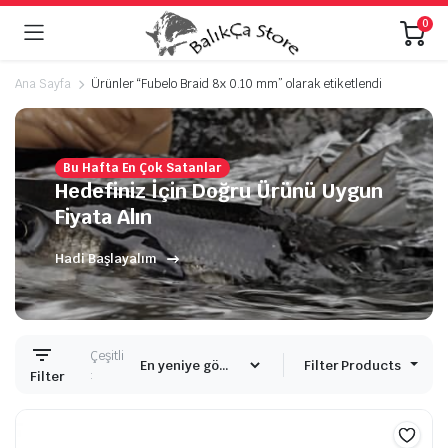
0
Ana Sayfa
Ürünler “Fubelo Braid 8x 0.10 mm” olarak etiketlendi
Bu Hafta En Çok Satanlar
Hedefiniz İçin Doğru Ürünü Uygun
Fiyata Alın
Hadi Başlayalım
Çeşitli
Filter Products
:
Filter