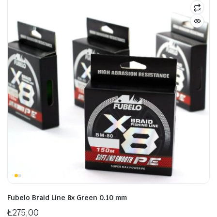
şük
ksek
at
at
Fubelo Braid Line 8x Green 0.10 mm
₺
275,00