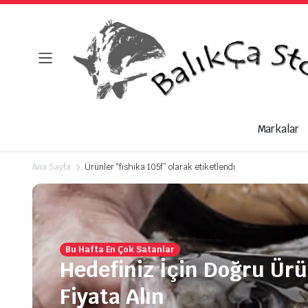
Markalar
Ana Sayfa
Ürünler “fishika 105f” olarak etiketlendi
Bu Hafta En Çok Satanlar
Hedefiniz İçin Doğru Ür
Fiyata Alın