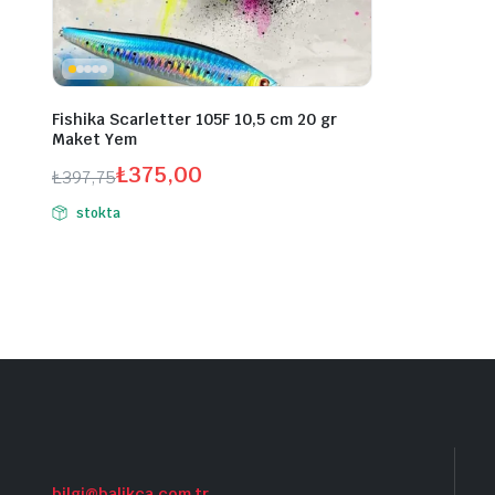
Fishika Scarletter 105F 10,5 cm 20 gr
Maket Yem
₺
375,00
₺
397,75
Orijinal
Şu
stokta
fiyat:
andaki
₺397,75.
fiyat:
₺375,00.
bilgi@balikca.com.tr